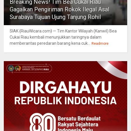
Breaking News! Tim Bea Cukai Riau
Gagalkan Pengiriman Rokok Ilegal Asal
Surabaya Tujuan Ujung Tanjung Rohil
SIAK {RiauWicara.com} — Tim Kantor Wilayah (Kanwil) Bea
Cukai Riau kembali menunjukkan taringnya dalam
memberantas peredaran barang kena cuk...
Readmore