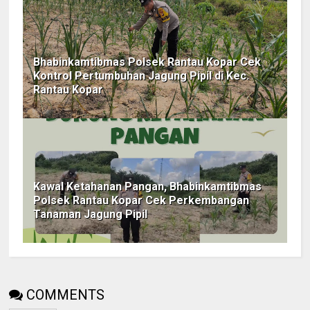
Bhabinkamtibmas Polsek Rantau Kopar Cek
Kontrol Pertumbuhan Jagung Pipil di Kec.
Rantau Kopar
Kawal Ketahanan Pangan, Bhabinkamtibmas
Polsek Rantau Kopar Cek Perkembangan
Tanaman Jagung Pipil
COMMENTS