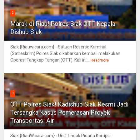
2
Marak di Riau! Polres Siak OTT Kepala
Dishub Siak
Siak {Riauwicara.com} - Satuan Reserse Kriminal
(Satreskrim) Polres Siak dikabarkan kembali melakukan
Operasi Tangkap Tangan (OTT). Kali ini...
Readmore
3
OTT Polres Siak! Kadishub Siak Resmi Jadi
Tersangka Kasus Pemerasan Proyek
Transportasi Air
Siak {RiauWicara.com} - Unit Tindak Pidana Korupsi