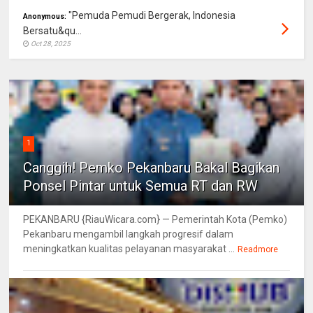
"Pemuda Pemudi Bergerak, Indonesia
Anonymous:
Bersatu&qu...
Oct 28, 2025
1
Canggih! Pemko Pekanbaru Bakal Bagikan
Ponsel Pintar untuk Semua RT dan RW
PEKANBARU {RiauWicara.com} — Pemerintah Kota (Pemko)
Pekanbaru mengambil langkah progresif dalam
meningkatkan kualitas pelayanan masyarakat ...
Readmore