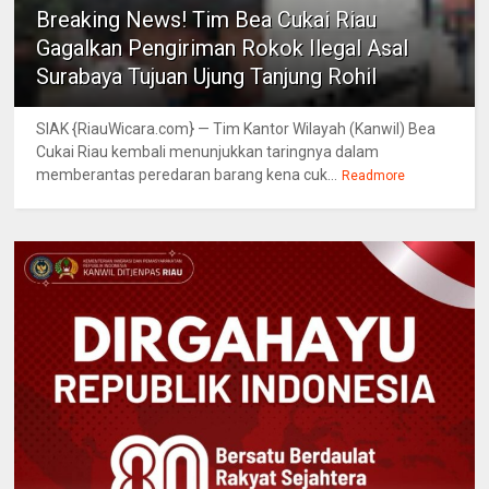
Breaking News! Tim Bea Cukai Riau
Gagalkan Pengiriman Rokok Ilegal Asal
Surabaya Tujuan Ujung Tanjung Rohil
SIAK {RiauWicara.com} — Tim Kantor Wilayah (Kanwil) Bea
Cukai Riau kembali menunjukkan taringnya dalam
memberantas peredaran barang kena cuk...
Readmore