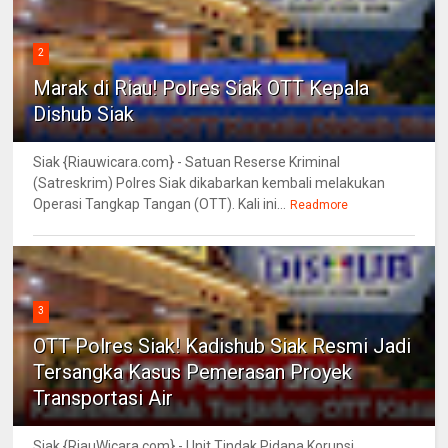
2
Marak di Riau! Polres Siak OTT Kepala
Dishub Siak
Siak {Riauwicara.com} - Satuan Reserse Kriminal
(Satreskrim) Polres Siak dikabarkan kembali melakukan
Operasi Tangkap Tangan (OTT). Kali ini...
Readmore
3
OTT Polres Siak! Kadishub Siak Resmi Jadi
Tersangka Kasus Pemerasan Proyek
Transportasi Air
Siak {RiauWicara.com} - Unit Tindak Pidana Korupsi