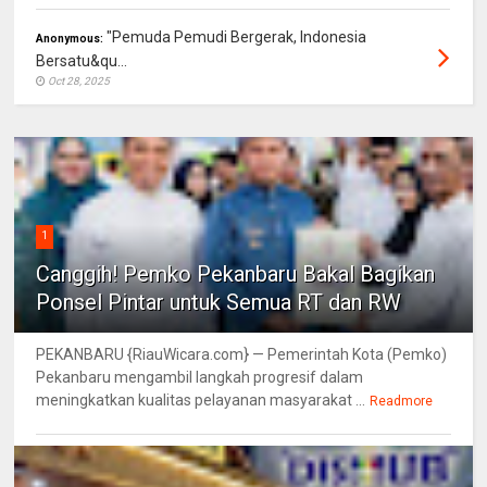
"Pemuda Pemudi Bergerak, Indonesia
Anonymous:
Bersatu&qu...
Oct 28, 2025
1
Canggih! Pemko Pekanbaru Bakal Bagikan
Ponsel Pintar untuk Semua RT dan RW
PEKANBARU {RiauWicara.com} — Pemerintah Kota (Pemko)
Pekanbaru mengambil langkah progresif dalam
meningkatkan kualitas pelayanan masyarakat ...
Readmore