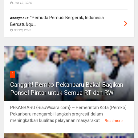
Jan 13, 2026
"Pemuda Pemudi Bergerak, Indonesia
Anonymous:
Bersatu&qu...
Oct 28, 2025
1
Canggih! Pemko Pekanbaru Bakal Bagikan
Ponsel Pintar untuk Semua RT dan RW
PEKANBARU {RiauWicara.com} — Pemerintah Kota (Pemko)
Pekanbaru mengambil langkah progresif dalam
meningkatkan kualitas pelayanan masyarakat ...
Readmore