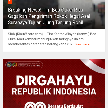
5
Breaking News! Tim Bea Cukai Riau
Gagalkan Pengiriman Rokok Ilegal Asal
Surabaya Tujuan Ujung Tanjung Rohil
SIAK {RiauWicara.com} — Tim Kantor Wilayah (Kanwil) Bea
Cukai Riau kembali menunjukkan taringnya dalam
memberantas peredaran barang kena cuk...
Readmore