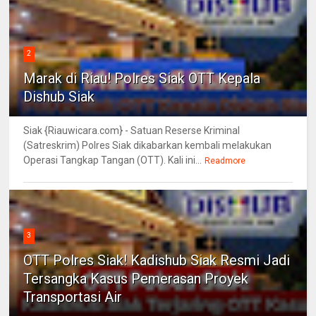
2
Marak di Riau! Polres Siak OTT Kepala
Dishub Siak
Siak {Riauwicara.com} - Satuan Reserse Kriminal
(Satreskrim) Polres Siak dikabarkan kembali melakukan
Operasi Tangkap Tangan (OTT). Kali ini...
Readmore
3
OTT Polres Siak! Kadishub Siak Resmi Jadi
Tersangka Kasus Pemerasan Proyek
Transportasi Air