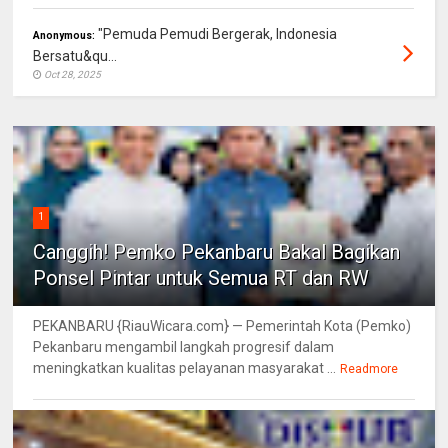
"Pemuda Pemudi Bergerak, Indonesia
Anonymous:
Bersatu&qu...
Oct 28, 2025
1
Canggih! Pemko Pekanbaru Bakal Bagikan
Ponsel Pintar untuk Semua RT dan RW
PEKANBARU {RiauWicara.com} — Pemerintah Kota (Pemko)
Pekanbaru mengambil langkah progresif dalam
meningkatkan kualitas pelayanan masyarakat ...
Readmore