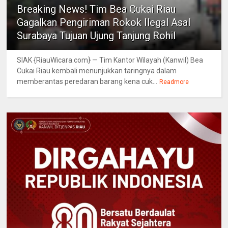
Breaking News! Tim Bea Cukai Riau
Gagalkan Pengiriman Rokok Ilegal Asal
Surabaya Tujuan Ujung Tanjung Rohil
SIAK {RiauWicara.com} — Tim Kantor Wilayah (Kanwil) Bea
Cukai Riau kembali menunjukkan taringnya dalam
memberantas peredaran barang kena cuk...
Readmore