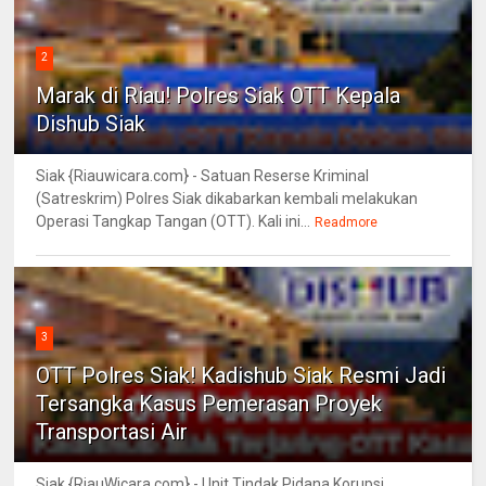
2
Marak di Riau! Polres Siak OTT Kepala
Dishub Siak
Siak {Riauwicara.com} - Satuan Reserse Kriminal
(Satreskrim) Polres Siak dikabarkan kembali melakukan
Operasi Tangkap Tangan (OTT). Kali ini...
Readmore
3
OTT Polres Siak! Kadishub Siak Resmi Jadi
Tersangka Kasus Pemerasan Proyek
Transportasi Air
Siak {RiauWicara.com} - Unit Tindak Pidana Korupsi