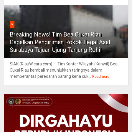
5
Breaking News! Tim Bea Cukai Riau
Gagalkan Pengiriman Rokok Ilegal Asal
Surabaya Tujuan Ujung Tanjung Rohil
SIAK {RiauWicara.com} — Tim Kantor Wilayah (Kanwil) Bea
Cukai Riau kembali menunjukkan taringnya dalam
memberantas peredaran barang kena cuk...
Readmore