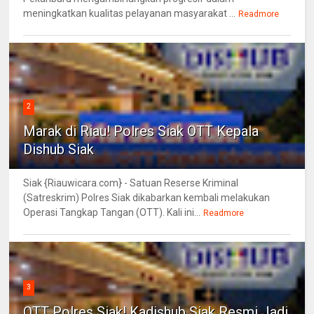
meningkatkan kualitas pelayanan masyarakat ...
Readmore
2
Marak di Riau! Polres Siak OTT Kepala
Dishub Siak
Siak {Riauwicara.com} - Satuan Reserse Kriminal
(Satreskrim) Polres Siak dikabarkan kembali melakukan
Operasi Tangkap Tangan (OTT). Kali ini...
Readmore
3
OTT Polres Siak! Kadishub Siak Resmi Jadi