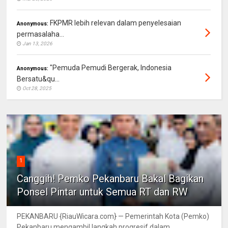
FKPMR lebih relevan dalam penyelesaian
Anonymous:
permasalaha...
Jan 13, 2026
"Pemuda Pemudi Bergerak, Indonesia
Anonymous:
Bersatu&qu...
Oct 28, 2025
1
Canggih! Pemko Pekanbaru Bakal Bagikan
Ponsel Pintar untuk Semua RT dan RW
PEKANBARU {RiauWicara.com} — Pemerintah Kota (Pemko)
Pekanbaru mengambil langkah progresif dalam