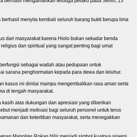
nya berhasil mengamankan terduga pelaku pada Senin, 15
.
berhasil menyita kembali seluruh barang bukti berupa lima
us dari masyarakat karena Hiolo bukan sekadar benda
 religius dan spiritual yang sangat penting bagi umat
o berfungsi sebagai wadah atau pedupaan untuk
i sarana penghormatan kepada para dewa dan leluhur.
an kasus ini dinilai mampu mengembalikan rasa aman serta
a di tengah masyarakat.
 kasih atas dukungan dan apresiasi yang diberikan
but menjadi motivasi bagi seluruh personel untuk terus
eamanan dan ketertiban masyarakat, serta menegakkan
epan Mapolres Rokan Hilir menjadi simbol kuatnya sinergi