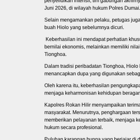
penyelidikan intensif, tim gabungan akhir
Juni 2026, di wilayah hukum Polres Dumai
Selain mengamankan pelaku, petugas juga 
buah Hiolo yang sebelumnya dicuri.
Keberhasilan ini mendapat perhatian khus
bernilai ekonomis, melainkan memiliki nilai
Tionghoa.
Dalam tradisi peribadatan Tionghoa, Hiol
menancapkan dupa yang digunakan sebaga
Oleh karena itu, keberhasilan pengungkap
menjaga keharmonisan kehidupan beragam
Kapolres Rokan Hilir menyampaikan terima
masyarakat. Menurutnya, penghargaan terse
memberikan pelayanan terbaik, menjaga k
hukum secara profesional.
Puluhan karangan bunga yang berjajar di d