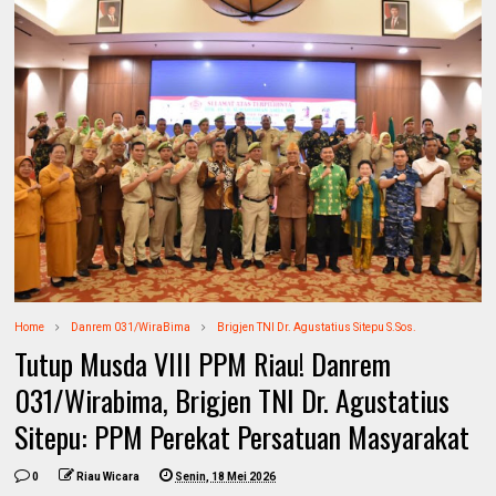
Home
Danrem 031/WiraBima
Brigjen TNI Dr. Agustatius Sitepu S.Sos.
Tutup Musda VIII PPM Riau! Danrem
031/Wirabima, Brigjen TNI Dr. Agustatius
Sitepu: PPM Perekat Persatuan Masyarakat
0
Riau Wicara
Senin, 18 Mei 2026