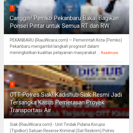
1
Canggih! Pemko Pekanbaru Bakal Bagikan
Ponsel Pintar untuk Semua RT dan RW
PEKANBARU {RiauWicara.com} — Pemerintah Kota (Pemko)
Pekanbaru mengambil langkah progresif dalam
meningkatkan kualitas pelayanan masyarakat ...
Readmore
2
OTT Polres Siak! Kadishub Siak Resmi Jadi
Tersangka Kasus Pemerasan Proyek
Transportasi Air
Siak {RiauWicara.com} - Unit Tindak Pidana Korupsi
(Tipidkor) Satuan Reserse Kriminal (Sat Reskrim) Polres