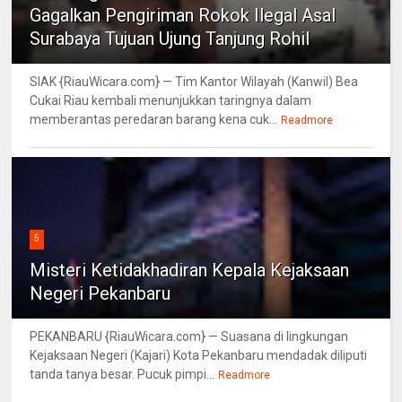
Gagalkan Pengiriman Rokok Ilegal Asal
Surabaya Tujuan Ujung Tanjung Rohil
SIAK {RiauWicara.com} — Tim Kantor Wilayah (Kanwil) Bea
Cukai Riau kembali menunjukkan taringnya dalam
memberantas peredaran barang kena cuk...
Readmore
5
Misteri Ketidakhadiran Kepala Kejaksaan
Negeri Pekanbaru
PEKANBARU {RiauWicara.com} — Suasana di lingkungan
Kejaksaan Negeri (Kajari) Kota Pekanbaru mendadak diliputi
tanda tanya besar. Pucuk pimpi...
Readmore