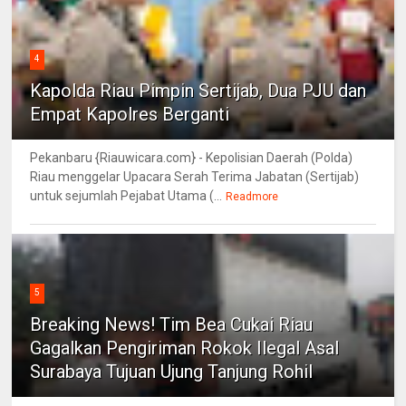
4
Kapolda Riau Pimpin Sertijab, Dua PJU dan
Empat Kapolres Berganti
Pekanbaru {Riauwicara.com} - Kepolisian Daerah (Polda)
Riau menggelar Upacara Serah Terima Jabatan (Sertijab)
untuk sejumlah Pejabat Utama (...
Readmore
5
Breaking News! Tim Bea Cukai Riau
Gagalkan Pengiriman Rokok Ilegal Asal
Surabaya Tujuan Ujung Tanjung Rohil