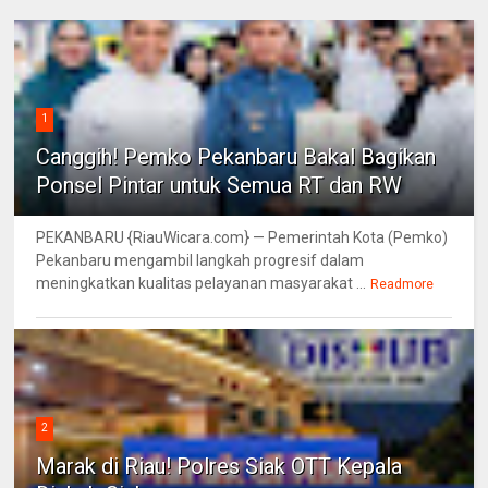
1
Canggih! Pemko Pekanbaru Bakal Bagikan
Ponsel Pintar untuk Semua RT dan RW
PEKANBARU {RiauWicara.com} — Pemerintah Kota (Pemko)
Pekanbaru mengambil langkah progresif dalam
meningkatkan kualitas pelayanan masyarakat ...
Readmore
2
Marak di Riau! Polres Siak OTT Kepala