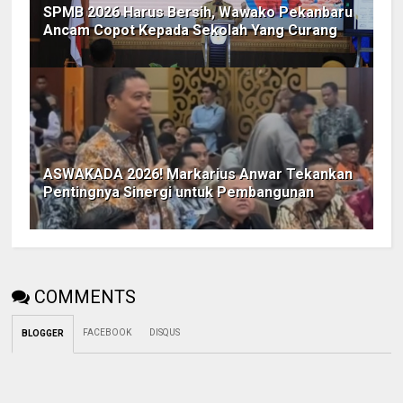
SPMB 2026 Harus Bersih, Wawako Pekanbaru
Ancam Copot Kepada Sekolah Yang Curang
ASWAKADA 2026! Markarius Anwar Tekankan
Pentingnya Sinergi untuk Pembangunan
COMMENTS
FACEBOOK
DISQUS
BLOGGER