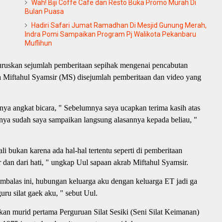
Wah! Biji Coffe Cafe dan Resto Buka Promo Murah Di
Bulan Puasa
Hadiri Safari Jumat Ramadhan Di Mesjid Gunung Merah,
Indra Pomi Sampaikan Program Pj Walikota Pekanbaru
Muflihun
ruskan sejumlah pemberitaan sepihak mengenai pencabutan
Miftahul Syamsir (MS) disejumlah pemberitaan dan video yang
nya angkat bicara, " Sebelumnya saya ucapkan terima kasih atas
arnya sudah saya sampaikan langsung alasannya kepada beliau, "
ali bukan karena ada hal-hal tertentu seperti di pemberitaan
 dan dari hati, " ungkap Uul sapaan akrab Miftahul Syamsir.
embalas ini, hubungan keluarga aku dengan keluarga ET jadi ga
ru silat gaek aku, " sebut Uul.
an murid pertama Perguruan Silat Sesiki (Seni Silat Keimanan)