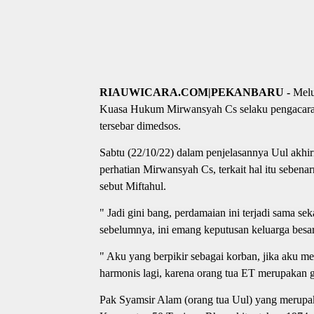
RIAUWICARA.COM|PEKANBARU -
Melu
Kuasa Hukum Mirwansyah Cs selaku pengacara 
tersebar dimedsos.
Sabtu (22/10/22) dalam penjelasannya Uul akhir
perhatian Mirwansyah Cs, terkait hal itu seben
sebut Miftahul.
" Jadi gini bang, perdamaian ini terjadi sama sek
sebelumnya, ini emang keputusan keluarga besar
" Aku yang berpikir sebagai korban, jika aku m
harmonis lagi, karena orang tua ET merupakan gu
Pak Syamsir Alam (orang tua Uul) yang merupak