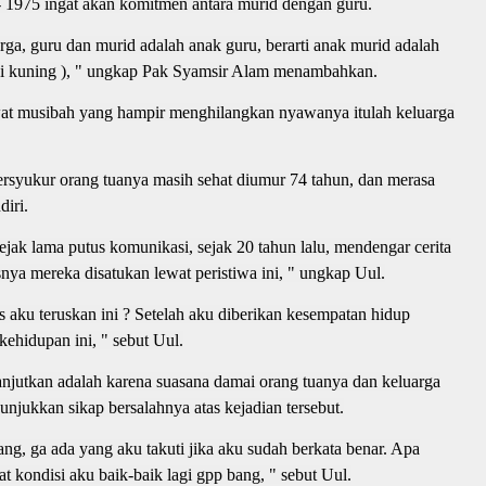
 1975 ingat akan komitmen antara murid dengan guru.
rga, guru dan murid adalah anak guru, berarti anak murid adalah
si kuning ), " ungkap Pak Syamsir Alam menambahkan.
at musibah yang hampir menghilangkan nyawanya itulah keluarga
rsyukur orang tuanya masih sehat diumur 74 tahun, dan merasa
diri.
jak lama putus komunikasi, sejak 20 tahun lalu, mendengar cerita
nya mereka disatukan lewat peristiwa ini, " ungkap Uul.
 aku teruskan ini ? Setelah aku diberikan kesempatan hidup
ehidupan ini, " sebut Uul.
lanjutkan adalah karena suasana damai orang tuanya dan keluarga
unjukkan sikap bersalahnya atas kejadian tersebut.
ang, ga ada yang aku takuti jika aku sudah berkata benar. Apa
at kondisi aku baik-baik lagi gpp bang, " sebut Uul.