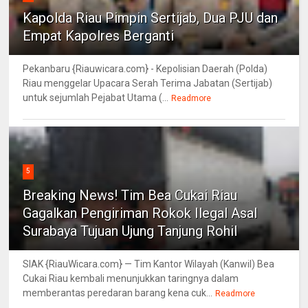
Kapolda Riau Pimpin Sertijab, Dua PJU dan
Empat Kapolres Berganti
Pekanbaru {Riauwicara.com} - Kepolisian Daerah (Polda)
Riau menggelar Upacara Serah Terima Jabatan (Sertijab)
untuk sejumlah Pejabat Utama (...
Readmore
5
Breaking News! Tim Bea Cukai Riau
Gagalkan Pengiriman Rokok Ilegal Asal
Surabaya Tujuan Ujung Tanjung Rohil
SIAK {RiauWicara.com} — Tim Kantor Wilayah (Kanwil) Bea
Cukai Riau kembali menunjukkan taringnya dalam
memberantas peredaran barang kena cuk...
Readmore