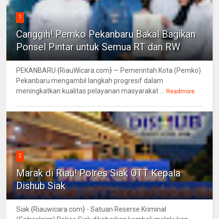
1
Canggih! Pemko Pekanbaru Bakal Bagikan
Ponsel Pintar untuk Semua RT dan RW
PEKANBARU {RiauWicara.com} — Pemerintah Kota (Pemko)
Pekanbaru mengambil langkah progresif dalam
meningkatkan kualitas pelayanan masyarakat ...
Readmore
2
Marak di Riau! Polres Siak OTT Kepala
Dishub Siak
Siak {Riauwicara.com} - Satuan Reserse Kriminal