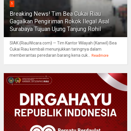
5
Breaking News! Tim Bea Cukai Riau
Gagalkan Pengiriman Rokok Ilegal Asal
Surabaya Tujuan Ujung Tanjung Rohil
SIAK {RiauWicara.com} — Tim Kantor Wilayah (Kanwil) Bea
Cukai Riau kembali menunjukkan taringnya dalam
memberantas peredaran barang kena cuk...
Readmore