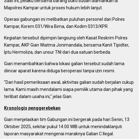
Saat ini, pelaku bersama barang bukti sudah diamankan di
Mapolres Kampar untuk proses hukum lebih lanjut.
Operasi gabungan ini melibatkan puluhan personel dari Polres
Kampar, Korem 031/Wira Bima, dan Kodim 0313/KPR.
Kegiatan tersebut dipimpin langsung oleh Kasat Reskrim Polres
Kampar, AKP Gian Wiatma Jonimandala, bersama Kanit Tipidter,
Iptu Hermoliza, dan unsur TNI dari dua satuan berbeda.
Gian menambahkan bahwa lokasi galian tersebut sudah lama
diincar aparat karena diduga beroperasi tanpa izin resmi.
"Dari hasil pemeriksaan awal, aktivitas galian sudah berjalan cukup
lama. Kami masih mendalami siapa pemilik utama dan pihak yang
terlibat dalam usaha ini," jelas Gian.
Kronologis
penggerebekan
Gian menjelaskan tim Gabungan ini bergerak pada hari Senin, 13
Oktober 2025, sekitar pukul 14.00 WIB untuk menindaklanjuti
laporan masyarakat mengenai maraknya Galian C Ilegal.