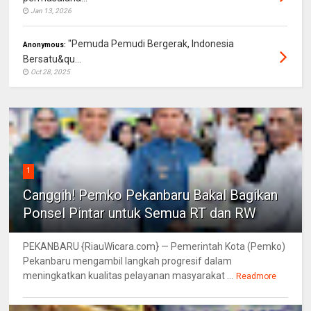
Jan 13, 2026
"Pemuda Pemudi Bergerak, Indonesia
Anonymous:
Bersatu&qu...
Oct 28, 2025
1
Canggih! Pemko Pekanbaru Bakal Bagikan
Ponsel Pintar untuk Semua RT dan RW
PEKANBARU {RiauWicara.com} — Pemerintah Kota (Pemko)
Pekanbaru mengambil langkah progresif dalam
meningkatkan kualitas pelayanan masyarakat ...
Readmore