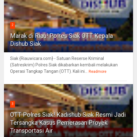
2
Marak di Riau! Polres Siak OTT Kepala
Dishub Siak
Siak {Riauwicara.com} - Satuan Reserse Kriminal
(Satreskrim) Polres Siak dikabarkan kembali melakukan
Operasi Tangkap Tangan (OTT). Kali ini...
Readmore
3
OTT Polres Siak! Kadishub Siak Resmi Jadi
Tersangka Kasus Pemerasan Proyek
Transportasi Air