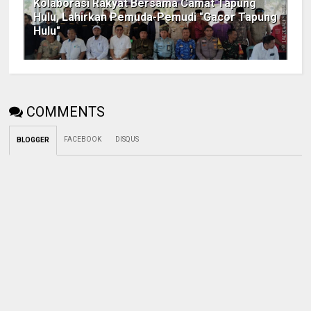
Kolaborasi Rakyat Bersama Camat Tapung
Hulu, Lahirkan Pemuda-Pemudi "Gacor Tapung
Hulu"
COMMENTS
FACEBOOK
DISQUS
BLOGGER