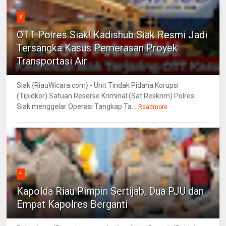
3
OTT Polres Siak! Kadishub Siak Resmi Jadi
Tersangka Kasus Pemerasan Proyek
Transportasi Air
Siak {RiauWicara.com} - Unit Tindak Pidana Korupsi
(Tipidkor) Satuan Reserse Kriminal (Sat Reskrim) Polres
Siak menggelar Operasi Tangkap Ta...
Readmore
4
Kapolda Riau Pimpin Sertijab, Dua PJU dan
Empat Kapolres Berganti