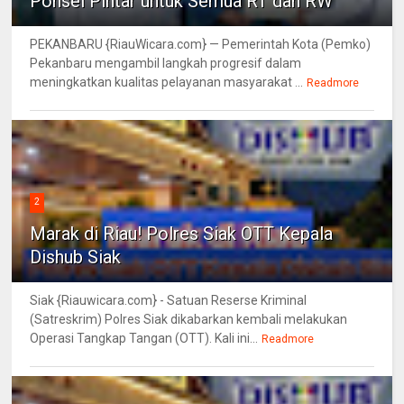
Ponsel Pintar untuk Semua RT dan RW
PEKANBARU {RiauWicara.com} — Pemerintah Kota (Pemko)
Pekanbaru mengambil langkah progresif dalam
meningkatkan kualitas pelayanan masyarakat ...
Readmore
2
Marak di Riau! Polres Siak OTT Kepala
Dishub Siak
Siak {Riauwicara.com} - Satuan Reserse Kriminal
(Satreskrim) Polres Siak dikabarkan kembali melakukan
Operasi Tangkap Tangan (OTT). Kali ini...
Readmore