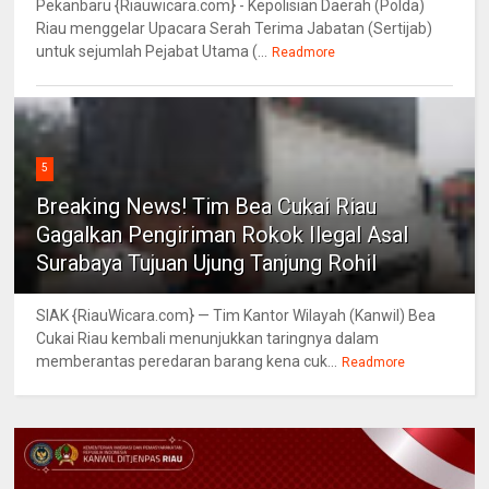
Pekanbaru {Riauwicara.com} - Kepolisian Daerah (Polda)
Riau menggelar Upacara Serah Terima Jabatan (Sertijab)
untuk sejumlah Pejabat Utama (...
Readmore
5
Breaking News! Tim Bea Cukai Riau
Gagalkan Pengiriman Rokok Ilegal Asal
Surabaya Tujuan Ujung Tanjung Rohil
SIAK {RiauWicara.com} — Tim Kantor Wilayah (Kanwil) Bea
Cukai Riau kembali menunjukkan taringnya dalam
memberantas peredaran barang kena cuk...
Readmore