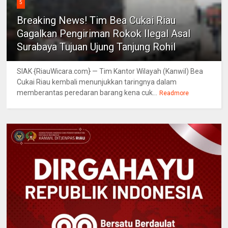
5
Breaking News! Tim Bea Cukai Riau
Gagalkan Pengiriman Rokok Ilegal Asal
Surabaya Tujuan Ujung Tanjung Rohil
SIAK {RiauWicara.com} — Tim Kantor Wilayah (Kanwil) Bea
Cukai Riau kembali menunjukkan taringnya dalam
memberantas peredaran barang kena cuk...
Readmore