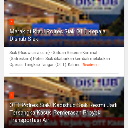
2
Marak di Riau! Polres Siak OTT Kepala
Dishub Siak
Siak {Riauwicara.com} - Satuan Reserse Kriminal
(Satreskrim) Polres Siak dikabarkan kembali melakukan
Operasi Tangkap Tangan (OTT). Kali ini...
Readmore
3
OTT Polres Siak! Kadishub Siak Resmi Jadi
Tersangka Kasus Pemerasan Proyek
Transportasi Air