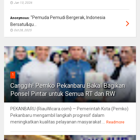
Jan 13, 2026
"Pemuda Pemudi Bergerak, Indonesia
Anonymous:
Bersatu&qu...
Oct 28, 2025
1
Canggih! Pemko Pekanbaru Bakal Bagikan
Ponsel Pintar untuk Semua RT dan RW
PEKANBARU {RiauWicara.com} — Pemerintah Kota (Pemko)
Pekanbaru mengambil langkah progresif dalam
meningkatkan kualitas pelayanan masyarakat ...
Readmore