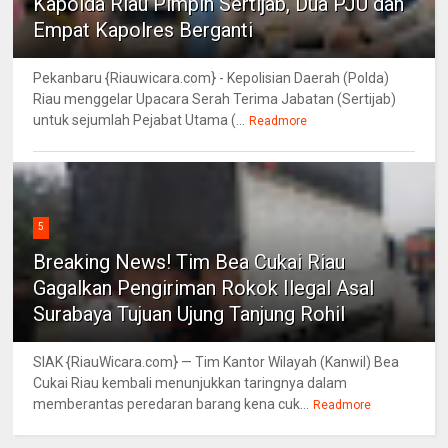
Kapolda Riau Pimpin Sertijab, Dua PJU dan
Empat Kapolres Berganti
Pekanbaru {Riauwicara.com} - Kepolisian Daerah (Polda)
Riau menggelar Upacara Serah Terima Jabatan (Sertijab)
untuk sejumlah Pejabat Utama (...
Readmore
5
Breaking News! Tim Bea Cukai Riau
Gagalkan Pengiriman Rokok Ilegal Asal
Surabaya Tujuan Ujung Tanjung Rohil
SIAK {RiauWicara.com} — Tim Kantor Wilayah (Kanwil) Bea
Cukai Riau kembali menunjukkan taringnya dalam
memberantas peredaran barang kena cuk...
Readmore