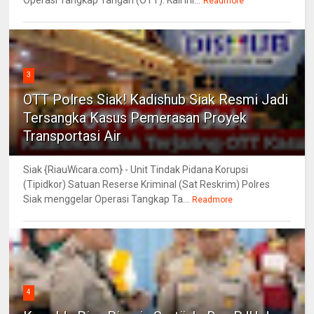
Readmore
3
OTT Polres Siak! Kadishub Siak Resmi Jadi
Tersangka Kasus Pemerasan Proyek
Transportasi Air
Siak {RiauWicara.com} - Unit Tindak Pidana Korupsi
(Tipidkor) Satuan Reserse Kriminal (Sat Reskrim) Polres
Siak menggelar Operasi Tangkap Ta...
Readmore
4