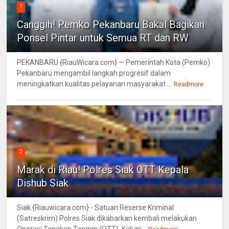
1
Canggih! Pemko Pekanbaru Bakal Bagikan
Ponsel Pintar untuk Semua RT dan RW
PEKANBARU {RiauWicara.com} — Pemerintah Kota (Pemko)
Pekanbaru mengambil langkah progresif dalam
meningkatkan kualitas pelayanan masyarakat ...
Readmore
2
Marak di Riau! Polres Siak OTT Kepala
Dishub Siak
Siak {Riauwicara.com} - Satuan Reserse Kriminal
(Satreskrim) Polres Siak dikabarkan kembali melakukan
Operasi Tangkap Tangan (OTT). Kali ini...