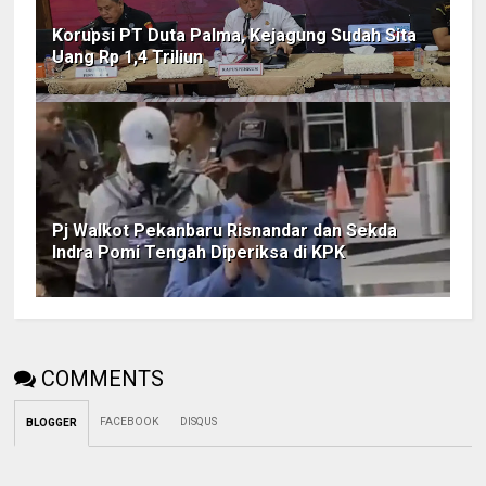
Korupsi PT Duta Palma, Kejagung Sudah Sita
Uang Rp 1,4 Triliun
Pj Walkot Pekanbaru Risnandar dan Sekda
Indra Pomi Tengah Diperiksa di KPK
COMMENTS
FACEBOOK
DISQUS
BLOGGER