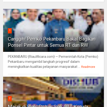
1
Canggih! Pemko Pekanbaru Bakal Bagikan
Ponsel Pintar untuk Semua RT dan RW
PEKANBARU {RiauWicara.com} — Pemerintah Kota (Pemko)
Pekanbaru mengambil langkah progresif dalam
meningkatkan kualitas pelayanan masyarakat ...
Readmore
2
Marak di Riau! Polres Siak OTT Kepala