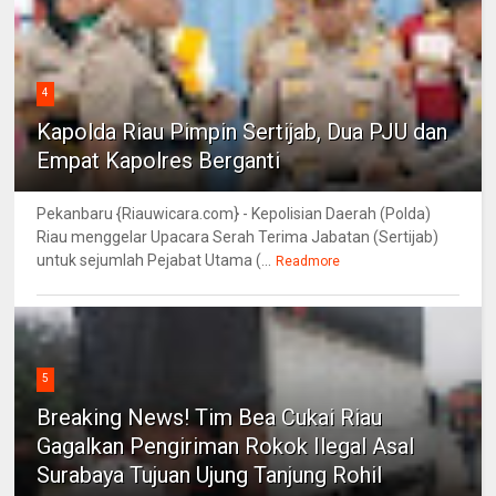
4
Kapolda Riau Pimpin Sertijab, Dua PJU dan
Empat Kapolres Berganti
Pekanbaru {Riauwicara.com} - Kepolisian Daerah (Polda)
Riau menggelar Upacara Serah Terima Jabatan (Sertijab)
untuk sejumlah Pejabat Utama (...
Readmore
5
Breaking News! Tim Bea Cukai Riau
Gagalkan Pengiriman Rokok Ilegal Asal
Surabaya Tujuan Ujung Tanjung Rohil