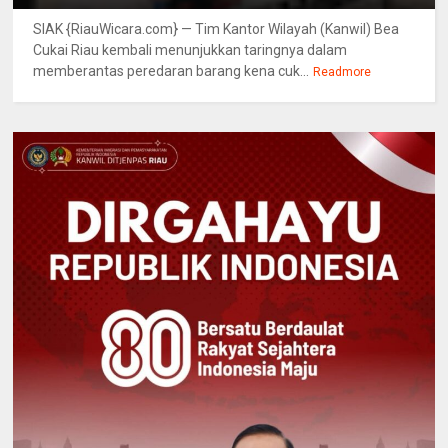
SIAK {RiauWicara.com} — Tim Kantor Wilayah (Kanwil) Bea
Cukai Riau kembali menunjukkan taringnya dalam
memberantas peredaran barang kena cuk...
Readmore