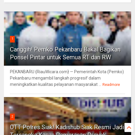
1
Canggih! Pemko Pekanbaru Bakal Bagikan
Ponsel Pintar untuk Semua RT dan RW
PEKANBARU {RiauWicara.com} — Pemerintah Kota (Pemko)
Pekanbaru mengambil langkah progresif dalam
meningkatkan kualitas pelayanan masyarakat ...
Readmore
2
OTT Polres Siak! Kadishub Siak Resmi Jadi
Tersangka Kasus Pemerasan Proyek