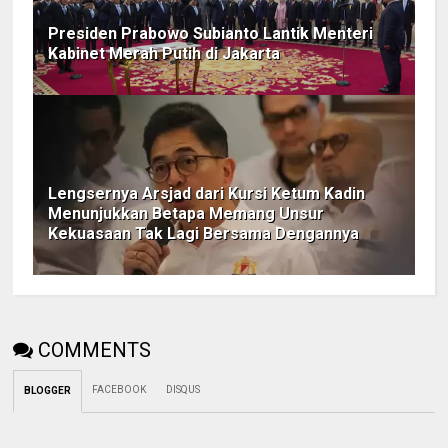
Presiden Prabowo Subianto Lantik Menteri
Kabinet Merah Putih di Jakarta
Lengsernya Arsjad dari Kursi Ketum Kadin
Menunjukkan Betapa Memang Unsur
Kekuasaan Tak Lagi Bersama Dengannya
COMMENTS
FACEBOOK
DISQUS
BLOGGER