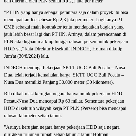
dan diterima oleh PLN senilai Rp 2,1 juta per meter.
"PT IIN yang hanya sebagai perantara saja dalam proyek itu bisa
mendapatkan fee sebesar Rp 2,3 juta per meter. Logikanya PT
CME sebagai main kontraktor tentu mendapatkan bagian yang
jauh lebih besar lagi dari PT IIN. Artinya, dalam perencanaan di
PLN ada dugaan mark up hingga ratusan persen untuk pekerjaan
HDD ya," kata Direktur Eksekutif INDECH, Hotman dikutip
Jum'at (30/8/2024) lalu.
INDECH menduga Pekerjaan SKTT UGC Bali Pecatu – Nusa
Dua, telah terjadi kemahalan harga. SKTT UGC Bali Pecatu –
Nusa Dua memiliki Panjang 30.000 meter (30 kilometer).
Bila dikalkulasi kerugian negara hanya untuk pekerjaan HDD
Pecatu-Nusa Dua mencapai Rp 63 miliar. Sementara pekerjaan
HDD di seluruh wilayah kerja PT PLN (Persero) bisa mencapai
ratusan kilometer setiap tahun.
"Artinya kerugian negara hanya pekerjaan HDD saja negara
dirugikan triliunan rupiah setiap tahun," lanjut Hotman.