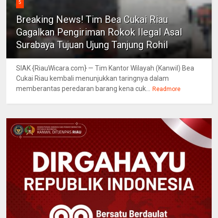
5
Breaking News! Tim Bea Cukai Riau
Gagalkan Pengiriman Rokok Ilegal Asal
Surabaya Tujuan Ujung Tanjung Rohil
SIAK {RiauWicara.com} — Tim Kantor Wilayah (Kanwil) Bea
Cukai Riau kembali menunjukkan taringnya dalam
memberantas peredaran barang kena cuk...
Readmore