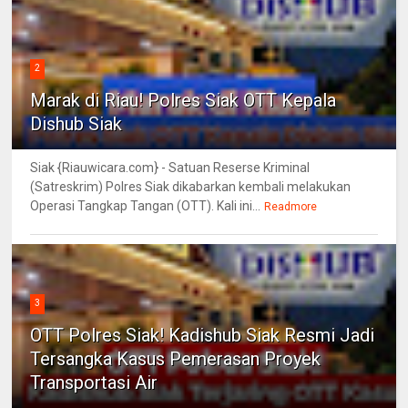
2
Marak di Riau! Polres Siak OTT Kepala
Dishub Siak
Siak {Riauwicara.com} - Satuan Reserse Kriminal
(Satreskrim) Polres Siak dikabarkan kembali melakukan
Operasi Tangkap Tangan (OTT). Kali ini...
Readmore
3
OTT Polres Siak! Kadishub Siak Resmi Jadi
Tersangka Kasus Pemerasan Proyek
Transportasi Air