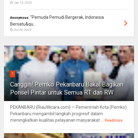
Jan 13, 2026
"Pemuda Pemudi Bergerak, Indonesia
Anonymous:
Bersatu&qu...
Oct 28, 2025
1
Canggih! Pemko Pekanbaru Bakal Bagikan
Ponsel Pintar untuk Semua RT dan RW
PEKANBARU {RiauWicara.com} — Pemerintah Kota (Pemko)
Pekanbaru mengambil langkah progresif dalam
meningkatkan kualitas pelayanan masyarakat ...
Readmore