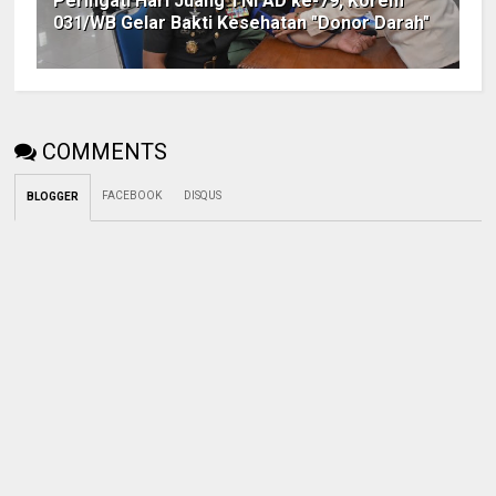
Peringati Hari Juang TNI AD ke-79, Korem
031/WB Gelar Bakti Kesehatan "Donor Darah"
COMMENTS
FACEBOOK
DISQUS
BLOGGER