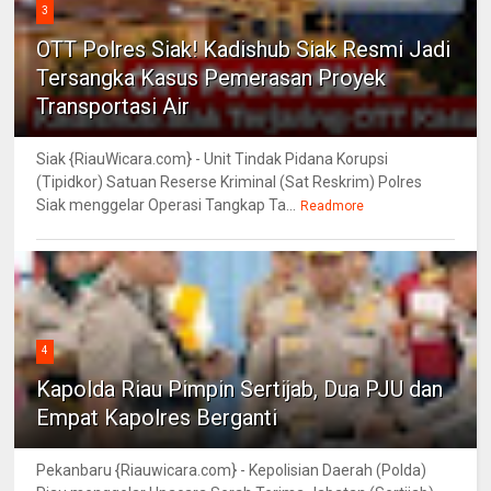
3
OTT Polres Siak! Kadishub Siak Resmi Jadi
Tersangka Kasus Pemerasan Proyek
Transportasi Air
Siak {RiauWicara.com} - Unit Tindak Pidana Korupsi
(Tipidkor) Satuan Reserse Kriminal (Sat Reskrim) Polres
Siak menggelar Operasi Tangkap Ta...
Readmore
4
Kapolda Riau Pimpin Sertijab, Dua PJU dan
Empat Kapolres Berganti
Pekanbaru {Riauwicara.com} - Kepolisian Daerah (Polda)