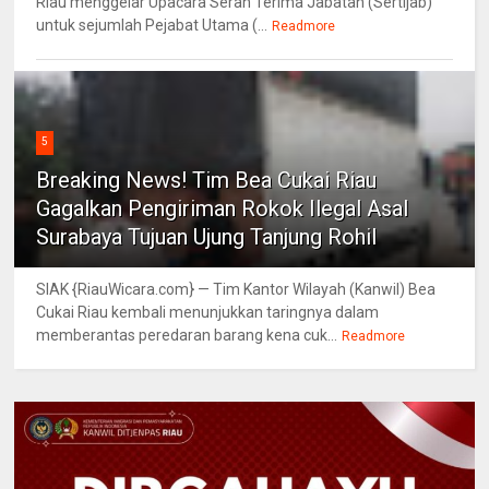
Riau menggelar Upacara Serah Terima Jabatan (Sertijab)
untuk sejumlah Pejabat Utama (...
Readmore
5
Breaking News! Tim Bea Cukai Riau
Gagalkan Pengiriman Rokok Ilegal Asal
Surabaya Tujuan Ujung Tanjung Rohil
SIAK {RiauWicara.com} — Tim Kantor Wilayah (Kanwil) Bea
Cukai Riau kembali menunjukkan taringnya dalam
memberantas peredaran barang kena cuk...
Readmore