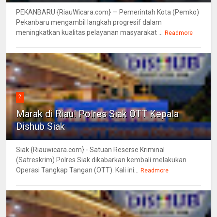
PEKANBARU {RiauWicara.com} — Pemerintah Kota (Pemko)
Pekanbaru mengambil langkah progresif dalam
meningkatkan kualitas pelayanan masyarakat ...
Readmore
2
Marak di Riau! Polres Siak OTT Kepala
Dishub Siak
Siak {Riauwicara.com} - Satuan Reserse Kriminal
(Satreskrim) Polres Siak dikabarkan kembali melakukan
Operasi Tangkap Tangan (OTT). Kali ini...
Readmore