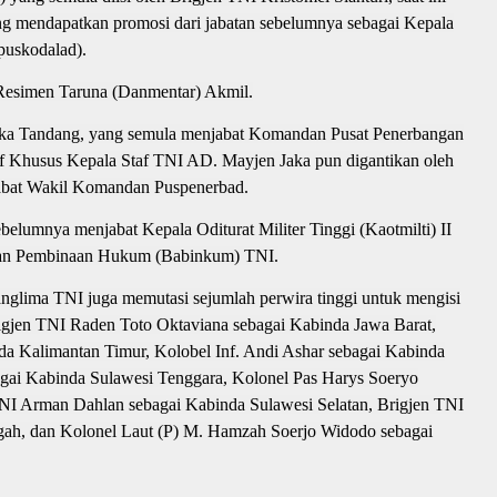
ng mendapatkan promosi dari jabatan sebelumnya sebagai Kepala
uskodalad).
 Resimen Taruna (Danmentar) Akmil.
ka Tandang, yang semula menjabat Komandan Pusat Penerbangan
af Khusus Kepala Staf TNI AD. Mayjen Jaka pun digantikan oleh
abat Wakil Komandan Puspenerbad.
elumnya menjabat Kepala Oditurat Militer Tinggi (Kaotmilti) II
Badan Pembinaan Hukum (Babinkum) TNI.
anglima TNI juga memutasi sejumlah perwira tinggi untuk mengisi
igjen TNI Raden Toto Oktaviana sebagai Kabinda Jawa Barat,
nda Kalimantan Timur, Kolobel Inf. Andi Ashar sebagai Kabinda
agai Kabinda Sulawesi Tenggara, Kolonel Pas Harys Soeryo
NI Arman Dahlan sebagai Kabinda Sulawesi Selatan, Brigjen TNI
ah, dan Kolonel Laut (P) M. Hamzah Soerjo Widodo sebagai