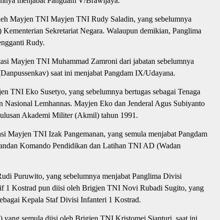
umnya menjabat Pangdam V/Brawijaya.
i oleh Mayjen TNI Mayjen TNI Rudy Saladin, yang sebelumnya
es) Kementerian Sekretariat Negara. Walaupun demikian, Panglima
engganti Rudy.
tasi Mayjen TNI Muhammad Zamroni dari jabatan sebelumnya
(Danpussenkav) saat ini menjabat Pangdam IX/Udayana.
ayjen TNI Eko Susetyo, yang sebelumnya bertugas sebagai Tenaga
an Nasional Lemhannas. Mayjen Eko dan Jenderal Agus Subiyanto
 lulusan Akademi Militer (Akmil) tahun 1991.
tasi Mayjen TNI Izak Pangemanan, yang semula menjabat Pangdam
omandan Komando Pendidikan dan Latihan TNI AD (Wadan
Rudi Puruwito, yang sebelumnya menjabat Panglima Divisi
vif 1 Kostrad pun diisi oleh Brigjen TNI Novi Rubadi Sugito, yang
bagai Kepala Staf Divisi Infanteri 1 Kostrad.
ng semula diisi oleh Brigjen TNI Kristomei Sianturi, saat ini