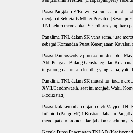
Pengamanan Presiden (Danpaspampres), sebel
Posisi Pangdam V/Brawijaya pun saat ini diis
menjabat Sekretaris Militer Presiden (Sesmilpr
TNI belum menetapkan Sesmilpres yang baru p
Panglima TNI, dalam SK yang sama, juga mero
sebagai Komandan Pusat Kesenjataan Kavaleri 
Posisi Danpussenkav pun saat ini diisi oleh M
Ahli Pengajar Bidang Geostrategi dan Ketahan
tergabung dalam satu lechting yang sama, yaitu
Panglima TNI, dalam SK mutasi itu, juga mero
XVII/Cendrawasih, saat ini menjadi Wakil K
Kodiklatad).
Posisi Izak kemudian diganti oleh Mayjen TNI 
Infanteri (Pangdivif) 1 Kostrad. Jabatan Pangdi
mendapatkan promosi dari jabatan sebelumnya se
Kepala Dinas Penerangan TNI AD (Kadispenad) ya