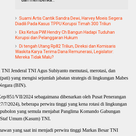
Suami Artis Cantik Sandra Dewi, Harvey Moeis Segera
Diadili Pada Kasus TPPU Korupsi Timah 300 Triliun
Eks Ketua PWI Hendry Ch Bangun Hadapi Tuduhan
Korupsi dan Pelanggaran Hukum
Di tengah Utang Rp82 Triliun, Direksi dan Komisaris
Waskita Karya Terima Dana Remunerasi, Legislator:
Mereka Tidak Malu?
 TNI Jenderal TNI Agus Subiyanto memutasi, merotasi, dan
pati) yang mengisi sejumlah jabatan strategis di lingkungan Mabes
Negara (BIN).
p/851/VII/2024 sebagaimana dibenarkan oleh Pusat Penerangan
27/7/2024), beberapa perwira tinggi yang kena rotasi di lingkungan
ampubolon yang semula menjabat Panglima Komando Gabungan
a Staf Umum (Kasum) TNI.
wan yang saat ini menjadi perwira tinggi Markas Besar TNI