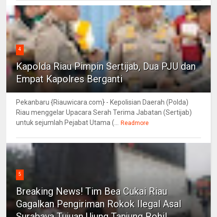
4
Kapolda Riau Pimpin Sertijab, Dua PJU dan
Empat Kapolres Berganti
Pekanbaru {Riauwicara.com} - Kepolisian Daerah (Polda)
Riau menggelar Upacara Serah Terima Jabatan (Sertijab)
untuk sejumlah Pejabat Utama (...
Readmore
5
Breaking News! Tim Bea Cukai Riau
Gagalkan Pengiriman Rokok Ilegal Asal
Surabaya Tujuan Ujung Tanjung Rohil