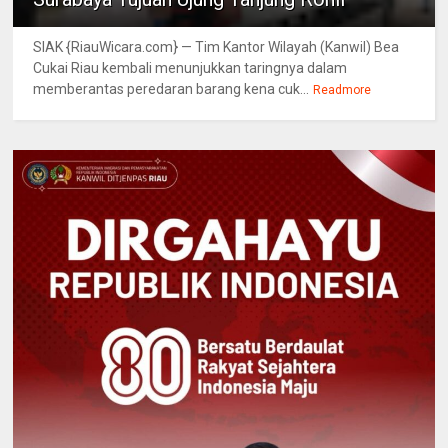
SIAK {RiauWicara.com} — Tim Kantor Wilayah (Kanwil) Bea
Cukai Riau kembali menunjukkan taringnya dalam
memberantas peredaran barang kena cuk...
Readmore