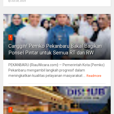
Oct 28, 2025
1
Canggih! Pemko Pekanbaru Bakal Bagikan
Ponsel Pintar untuk Semua RT dan RW
PEKANBARU {RiauWicara.com} — Pemerintah Kota (Pemko)
Pekanbaru mengambil langkah progresif dalam
meningkatkan kualitas pelayanan masyarakat ...
Readmore
2