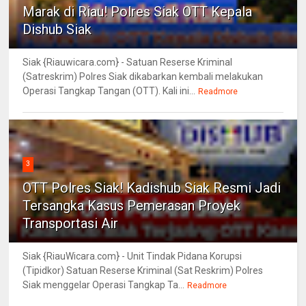
Marak di Riau! Polres Siak OTT Kepala
Dishub Siak
Siak {Riauwicara.com} - Satuan Reserse Kriminal
(Satreskrim) Polres Siak dikabarkan kembali melakukan
Operasi Tangkap Tangan (OTT). Kali ini...
Readmore
3
OTT Polres Siak! Kadishub Siak Resmi Jadi
Tersangka Kasus Pemerasan Proyek
Transportasi Air
Siak {RiauWicara.com} - Unit Tindak Pidana Korupsi
(Tipidkor) Satuan Reserse Kriminal (Sat Reskrim) Polres
Siak menggelar Operasi Tangkap Ta...
Readmore