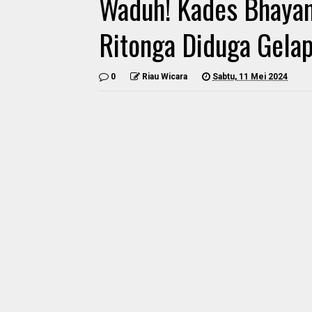
Waduh! Kades Bhayan
Ritonga Diduga Gelap
0
Riau Wicara
Sabtu, 11 Mei 2024