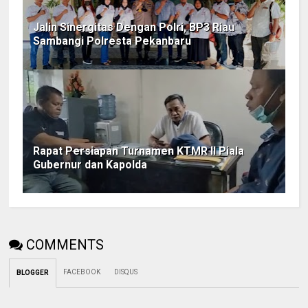
Jalin Sinergitas Dengan Polri, BP3 Riau
Sambangi Polresta Pekanbaru
Rapat Persiapan Turnamen KTMR II Piala
Gubernur dan Kapolda
COMMENTS
FACEBOOK
DISQUS
BLOGGER