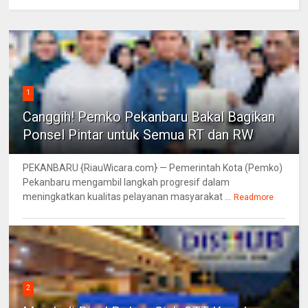
1
Canggih! Pemko Pekanbaru Bakal Bagikan
Ponsel Pintar untuk Semua RT dan RW
PEKANBARU {RiauWicara.com} — Pemerintah Kota (Pemko)
Pekanbaru mengambil langkah progresif dalam
meningkatkan kualitas pelayanan masyarakat ...
Readmore
2