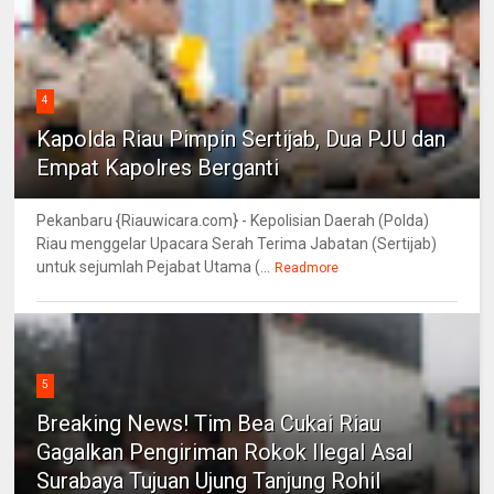
4
Kapolda Riau Pimpin Sertijab, Dua PJU dan
Empat Kapolres Berganti
Pekanbaru {Riauwicara.com} - Kepolisian Daerah (Polda)
Riau menggelar Upacara Serah Terima Jabatan (Sertijab)
untuk sejumlah Pejabat Utama (...
Readmore
5
Breaking News! Tim Bea Cukai Riau
Gagalkan Pengiriman Rokok Ilegal Asal
Surabaya Tujuan Ujung Tanjung Rohil