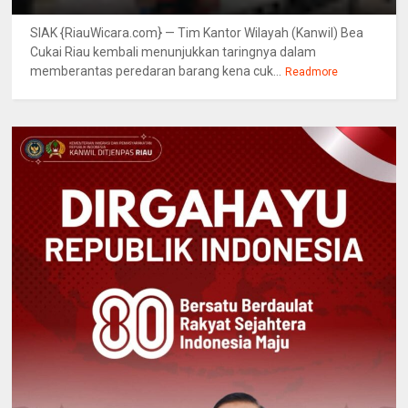
SIAK {RiauWicara.com} — Tim Kantor Wilayah (Kanwil) Bea
Cukai Riau kembali menunjukkan taringnya dalam
memberantas peredaran barang kena cuk...
Readmore