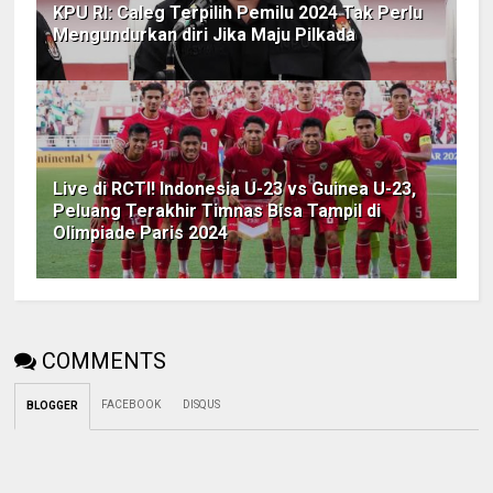
KPU RI: Caleg Terpilih Pemilu 2024 Tak Perlu
Mengundurkan diri Jika Maju Pilkada
Live di RCTI! Indonesia U-23 vs Guinea U-23,
Peluang Terakhir Timnas Bisa Tampil di
Olimpiade Paris 2024
COMMENTS
FACEBOOK
DISQUS
BLOGGER