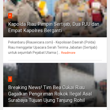
4
Kapolda Riau Pimpin Sertijab, Dua PJU dan
Empat Kapolres Berganti
Pekanbaru {Riauwicara.com} - Kepolisian Daerah (Polda)
Riau menggelar Upacara Serah Terima Jabatan (Sertijab)
untuk sejumlah Pejabat Utama (...
Readmore
5
Breaking News! Tim Bea Cukai Riau
Gagalkan Pengiriman Rokok Ilegal Asal
Surabaya Tujuan Ujung Tanjung Rohil