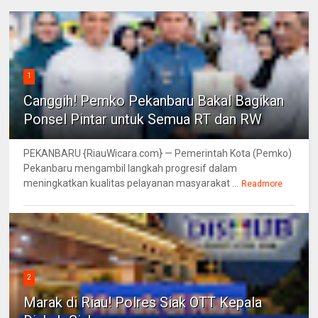
1
Canggih! Pemko Pekanbaru Bakal Bagikan
Ponsel Pintar untuk Semua RT dan RW
PEKANBARU {RiauWicara.com} — Pemerintah Kota (Pemko)
Pekanbaru mengambil langkah progresif dalam
meningkatkan kualitas pelayanan masyarakat ...
Readmore
2
Marak di Riau! Polres Siak OTT Kepala