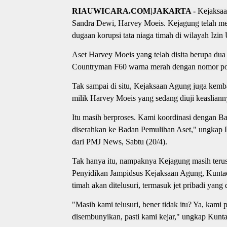
RIAUWICARA.COM|JAKARTA -
Kejaksaa
Sandra Dewi, Harvey Moeis. Kejagung telah mel
dugaan korupsi tata niaga timah di wilayah Iz
Aset Harvey Moeis yang telah disita berupa du
Countryman F60 warna merah dengan nomor poli
Tak sampai di situ, Kejaksaan Agung juga kemba
milik Harvey Moeis yang sedang diuji keasliann
Itu masih berproses. Kami koordinasi dengan Ba
diserahkan ke Badan Pemulihan Aset," ungkap 
dari PMJ News, Sabtu (20/4).
Tak hanya itu, nampaknya Kejagung masih terus
Penyidikan Jampidsus Kejaksaan Agung, Kuntadi
timah akan ditelusuri, termasuk jet pribadi yang
"Masih kami telusuri, bener tidak itu? Ya, kami
disembunyikan, pasti kami kejar," ungkap Kunta