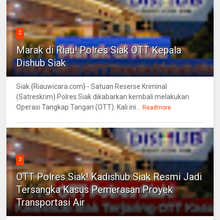
2
Marak di Riau! Polres Siak OTT Kepala
Dishub Siak
Siak {Riauwicara.com} - Satuan Reserse Kriminal
(Satreskrim) Polres Siak dikabarkan kembali melakukan
Operasi Tangkap Tangan (OTT). Kali ini...
Readmore
3
OTT Polres Siak! Kadishub Siak Resmi Jadi
Tersangka Kasus Pemerasan Proyek
Transportasi Air