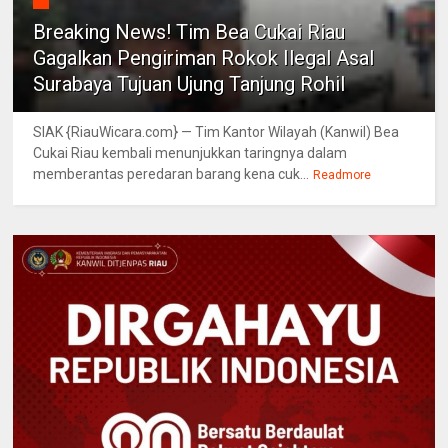
Breaking News! Tim Bea Cukai Riau
Gagalkan Pengiriman Rokok Ilegal Asal
Surabaya Tujuan Ujung Tanjung Rohil
SIAK {RiauWicara.com} — Tim Kantor Wilayah (Kanwil) Bea
Cukai Riau kembali menunjukkan taringnya dalam
memberantas peredaran barang kena cuk...
Readmore