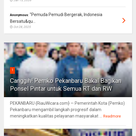
Jan 13, 2026
"Pemuda Pemudi Bergerak, Indonesia
Anonymous:
Bersatu&qu...
Oct 28, 2025
1
Canggih! Pemko Pekanbaru Bakal Bagikan
Ponsel Pintar untuk Semua RT dan RW
PEKANBARU {RiauWicara.com} — Pemerintah Kota (Pemko)
Pekanbaru mengambil langkah progresif dalam
meningkatkan kualitas pelayanan masyarakat ...
Readmore