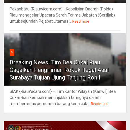
Pekanbaru {Riauwicara.com} - Kepolisian Daerah (Polda)
Riau menggelar Upacara Serah Terima Jabatan (Sertijab)
untuk sejumlah Pejabat Utama (...
Readmore
5
Breaking News! Tim Bea Cukai Riau
Gagalkan Pengiriman Rokok Ilegal Asal
Surabaya Tujuan Ujung Tanjung Rohil
SIAK {RiauWicara.com} — Tim Kantor Wilayah (Kanwil) Bea
Cukai Riau kembali menunjukkan taringnya dalam
memberantas peredaran barang kena cuk...
Readmore