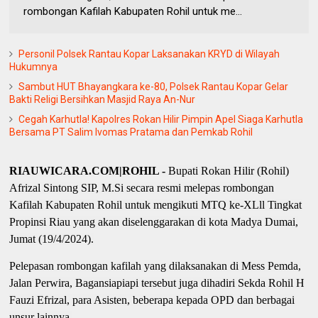
rombongan Kafilah Kabupaten Rohil untuk me...
Personil Polsek Rantau Kopar Laksanakan KRYD di Wilayah
Hukumnya
Sambut HUT Bhayangkara ke-80, Polsek Rantau Kopar Gelar
Bakti Religi Bersihkan Masjid Raya An-Nur
Cegah Karhutla! Kapolres Rokan Hilir Pimpin Apel Siaga Karhutla
Bersama PT Salim Ivomas Pratama dan Pemkab Rohil
RIAUWICARA.COM|ROHIL -
Bupati Rokan Hilir (Rohil)
Afrizal Sintong SIP, M.Si secara resmi melepas rombongan
Kafilah Kabupaten Rohil untuk mengikuti MTQ ke-XLll Tingkat
Propinsi Riau yang akan diselenggarakan di kota Madya Dumai,
Jumat (19/4/2024).
Pelepasan rombongan kafilah yang dilaksanakan di Mess Pemda,
Jalan Perwira, Bagansiapiapi tersebut juga dihadiri Sekda Rohil H
Fauzi Efrizal, para Asisten, beberapa kepada OPD dan berbagai
unsur lainnya.