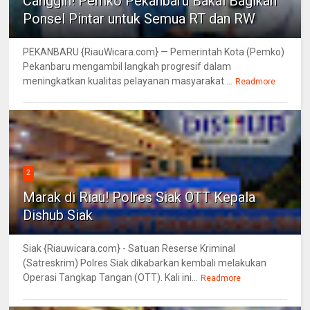
Canggih! Pemko Pekanbaru Bakal Bagikan
Ponsel Pintar untuk Semua RT dan RW
PEKANBARU {RiauWicara.com} — Pemerintah Kota (Pemko)
Pekanbaru mengambil langkah progresif dalam
meningkatkan kualitas pelayanan masyarakat ...
Readmore
2
Marak di Riau! Polres Siak OTT Kepala
Dishub Siak
Siak {Riauwicara.com} - Satuan Reserse Kriminal
(Satreskrim) Polres Siak dikabarkan kembali melakukan
Operasi Tangkap Tangan (OTT). Kali ini...
Readmore