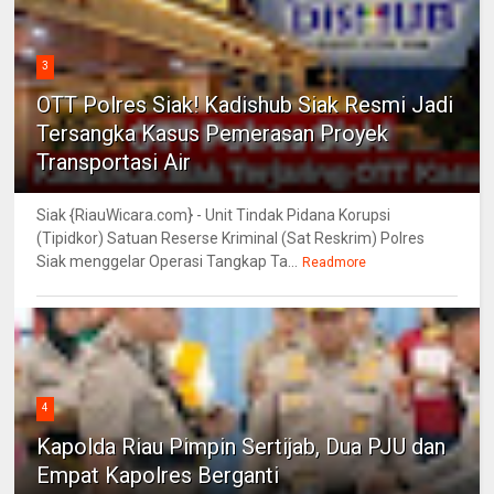
3
OTT Polres Siak! Kadishub Siak Resmi Jadi
Tersangka Kasus Pemerasan Proyek
Transportasi Air
Siak {RiauWicara.com} - Unit Tindak Pidana Korupsi
(Tipidkor) Satuan Reserse Kriminal (Sat Reskrim) Polres
Siak menggelar Operasi Tangkap Ta...
Readmore
4
Kapolda Riau Pimpin Sertijab, Dua PJU dan
Empat Kapolres Berganti