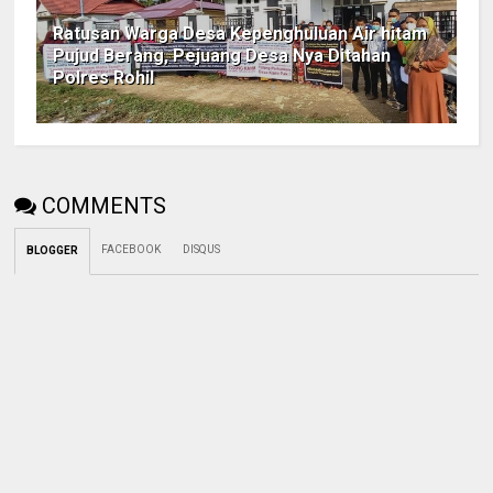
Ratusan Warga Desa Kepenghuluan Air hitam
Pujud Berang, Pejuang Desa Nya Ditahan
Polres Rohil
COMMENTS
FACEBOOK
DISQUS
BLOGGER