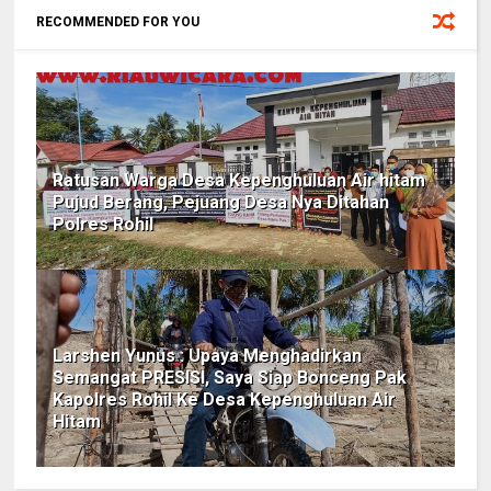
RECOMMENDED FOR YOU
Ratusan Warga Desa Kepenghuluan Air hitam
Pujud Berang, Pejuang Desa Nya Ditahan
Polres Rohil
Larshen Yunus : Upaya Menghadirkan
Semangat PRESISI, Saya Siap Bonceng Pak
Kapolres Rohil Ke Desa Kepenghuluan Air
Hitam