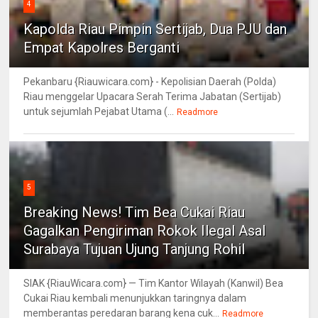
4
Kapolda Riau Pimpin Sertijab, Dua PJU dan
Empat Kapolres Berganti
Pekanbaru {Riauwicara.com} - Kepolisian Daerah (Polda)
Riau menggelar Upacara Serah Terima Jabatan (Sertijab)
untuk sejumlah Pejabat Utama (...
Readmore
5
Breaking News! Tim Bea Cukai Riau
Gagalkan Pengiriman Rokok Ilegal Asal
Surabaya Tujuan Ujung Tanjung Rohil
SIAK {RiauWicara.com} — Tim Kantor Wilayah (Kanwil) Bea
Cukai Riau kembali menunjukkan taringnya dalam
memberantas peredaran barang kena cuk...
Readmore