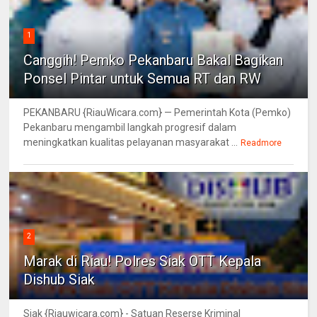
1
Canggih! Pemko Pekanbaru Bakal Bagikan
Ponsel Pintar untuk Semua RT dan RW
PEKANBARU {RiauWicara.com} — Pemerintah Kota (Pemko)
Pekanbaru mengambil langkah progresif dalam
meningkatkan kualitas pelayanan masyarakat ...
Readmore
2
Marak di Riau! Polres Siak OTT Kepala
Dishub Siak
Siak {Riauwicara.com} - Satuan Reserse Kriminal