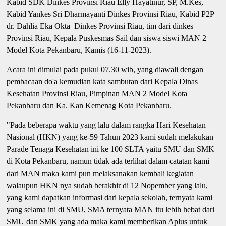
Kabid SDK Dinkes Provinsi Riau Elly Hayatinur, SP, M.Kes,
Kabid Yankes Sri Dharmayanti Dinkes Provinsi Riau, Kabid P2P
dr. Dahlia Eka Okta Dinkes Provinsi Riau, tim dari dinkes
Provinsi Riau, Kepala Puskesmas Sail dan siswa siswi MAN 2
Model Kota Pekanbaru, Kamis (16-11-2023).
Acara ini dimulai pada pukul 07.30 wib, yang diawali dengan
pembacaan do'a kemudian kata sambutan dari Kepala Dinas
Kesehatan Provinsi Riau, Pimpinan MAN 2 Model Kota
Pekanbaru dan Ka. Kan Kemenag Kota Pekanbaru.
"Pada beberapa waktu yang lalu dalam rangka Hari Kesehatan
Nasional (HKN) yang ke-59 Tahun 2023 kami sudah melakukan
Parade Tenaga Kesehatan ini ke 100 SLTA yaitu SMU dan SMK
di Kota Pekanbaru, namun tidak ada terlihat dalam catatan kami
dari MAN maka kami pun melaksanakan kembali kegiatan
walaupun HKN nya sudah berakhir di 12 Nopember yang lalu,
yang kami dapatkan informasi dari kepala sekolah, ternyata kami
yang selama ini di SMU, SMA ternyata MAN itu lebih hebat dari
SMU dan SMK yang ada maka kami memberikan Aplus untuk