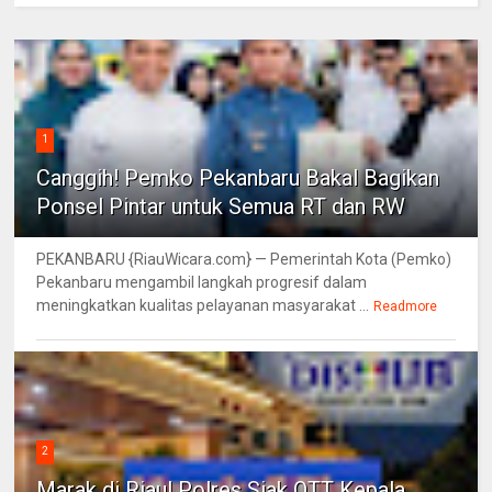
1
Canggih! Pemko Pekanbaru Bakal Bagikan
Ponsel Pintar untuk Semua RT dan RW
PEKANBARU {RiauWicara.com} — Pemerintah Kota (Pemko)
Pekanbaru mengambil langkah progresif dalam
meningkatkan kualitas pelayanan masyarakat ...
Readmore
2
Marak di Riau! Polres Siak OTT Kepala