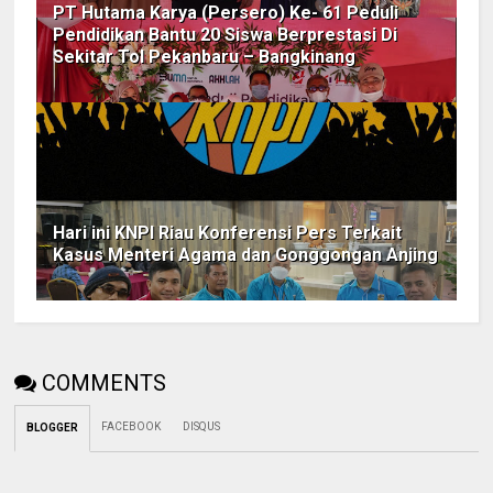
PT Hutama Karya (Persero) Ke- 61 Peduli
Pendidikan Bantu 20 Siswa Berprestasi Di
Sekitar Tol Pekanbaru – Bangkinang
Hari ini KNPI Riau Konferensi Pers Terkait
Kasus Menteri Agama dan Gonggongan Anjing
COMMENTS
FACEBOOK
DISQUS
BLOGGER