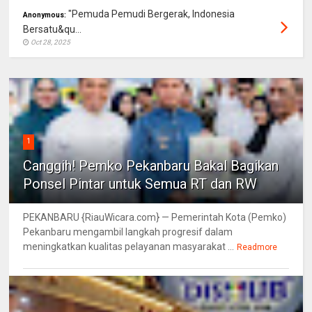
"Pemuda Pemudi Bergerak, Indonesia
Anonymous:
Bersatu&qu...
Oct 28, 2025
1
Canggih! Pemko Pekanbaru Bakal Bagikan
Ponsel Pintar untuk Semua RT dan RW
PEKANBARU {RiauWicara.com} — Pemerintah Kota (Pemko)
Pekanbaru mengambil langkah progresif dalam
meningkatkan kualitas pelayanan masyarakat ...
Readmore