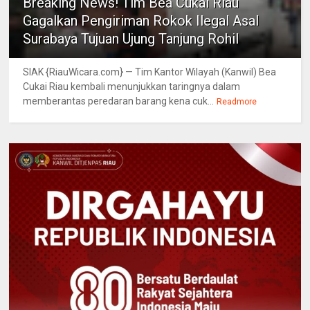
Breaking News! Tim Bea Cukai Riau
Gagalkan Pengiriman Rokok Ilegal Asal
Surabaya Tujuan Ujung Tanjung Rohil
SIAK {RiauWicara.com} — Tim Kantor Wilayah (Kanwil) Bea
Cukai Riau kembali menunjukkan taringnya dalam
memberantas peredaran barang kena cuk...
Readmore