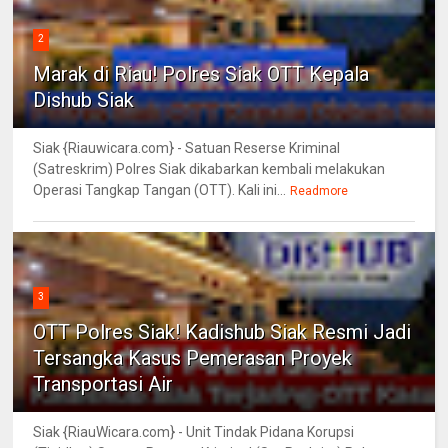
2
Marak di Riau! Polres Siak OTT Kepala
Dishub Siak
Siak {Riauwicara.com} - Satuan Reserse Kriminal
(Satreskrim) Polres Siak dikabarkan kembali melakukan
Operasi Tangkap Tangan (OTT). Kali ini...
Readmore
3
OTT Polres Siak! Kadishub Siak Resmi Jadi
Tersangka Kasus Pemerasan Proyek
Transportasi Air
Siak {RiauWicara.com} - Unit Tindak Pidana Korupsi