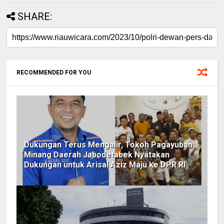
SHARE:
RECOMMENDED FOR YOU
Dukungan Terus Mengalir, Tokoh Pagayuban
Minang Daerah Jabodetabek Nyatakan
Dukungan untuk Arisal Aziz Maju ke DPR RI