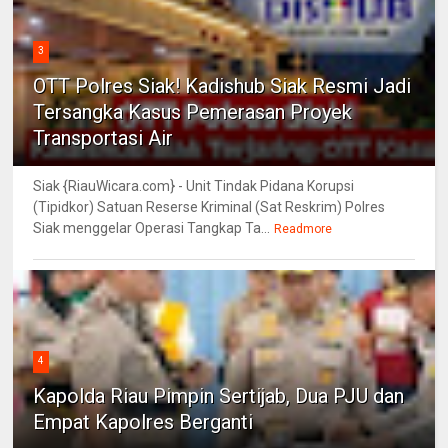
3
OTT Polres Siak! Kadishub Siak Resmi Jadi
Tersangka Kasus Pemerasan Proyek
Transportasi Air
Siak {RiauWicara.com} - Unit Tindak Pidana Korupsi
(Tipidkor) Satuan Reserse Kriminal (Sat Reskrim) Polres
Siak menggelar Operasi Tangkap Ta...
Readmore
4
Kapolda Riau Pimpin Sertijab, Dua PJU dan
Empat Kapolres Berganti