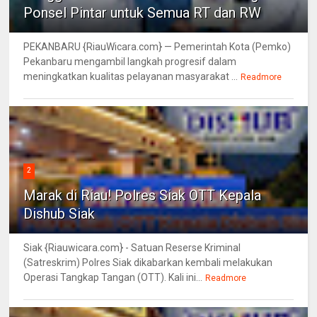
Ponsel Pintar untuk Semua RT dan RW
PEKANBARU {RiauWicara.com} — Pemerintah Kota (Pemko)
Pekanbaru mengambil langkah progresif dalam
meningkatkan kualitas pelayanan masyarakat ...
Readmore
2
Marak di Riau! Polres Siak OTT Kepala
Dishub Siak
Siak {Riauwicara.com} - Satuan Reserse Kriminal
(Satreskrim) Polres Siak dikabarkan kembali melakukan
Operasi Tangkap Tangan (OTT). Kali ini...
Readmore