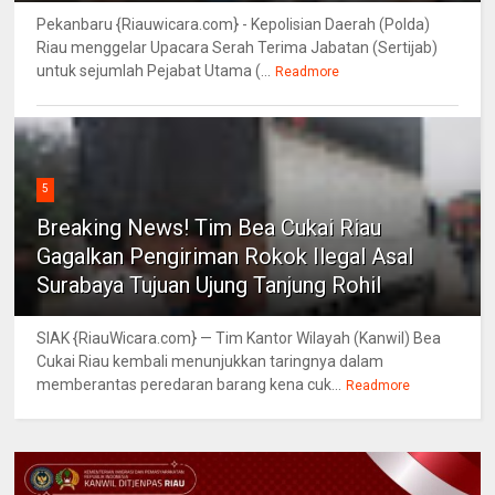
Pekanbaru {Riauwicara.com} - Kepolisian Daerah (Polda)
Riau menggelar Upacara Serah Terima Jabatan (Sertijab)
untuk sejumlah Pejabat Utama (...
Readmore
5
Breaking News! Tim Bea Cukai Riau
Gagalkan Pengiriman Rokok Ilegal Asal
Surabaya Tujuan Ujung Tanjung Rohil
SIAK {RiauWicara.com} — Tim Kantor Wilayah (Kanwil) Bea
Cukai Riau kembali menunjukkan taringnya dalam
memberantas peredaran barang kena cuk...
Readmore