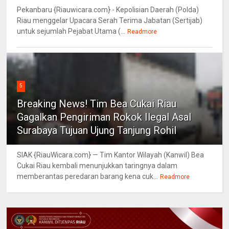
Pekanbaru {Riauwicara.com} - Kepolisian Daerah (Polda)
Riau menggelar Upacara Serah Terima Jabatan (Sertijab)
untuk sejumlah Pejabat Utama (...
Readmore
5
Breaking News! Tim Bea Cukai Riau
Gagalkan Pengiriman Rokok Ilegal Asal
Surabaya Tujuan Ujung Tanjung Rohil
SIAK {RiauWicara.com} — Tim Kantor Wilayah (Kanwil) Bea
Cukai Riau kembali menunjukkan taringnya dalam
memberantas peredaran barang kena cuk...
Readmore