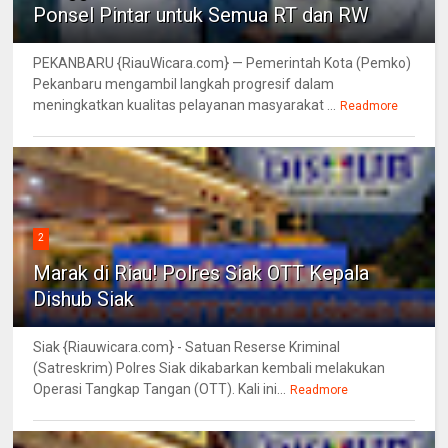
Ponsel Pintar untuk Semua RT dan RW
PEKANBARU {RiauWicara.com} — Pemerintah Kota (Pemko)
Pekanbaru mengambil langkah progresif dalam
meningkatkan kualitas pelayanan masyarakat ...
Readmore
2
Marak di Riau! Polres Siak OTT Kepala
Dishub Siak
Siak {Riauwicara.com} - Satuan Reserse Kriminal
(Satreskrim) Polres Siak dikabarkan kembali melakukan
Operasi Tangkap Tangan (OTT). Kali ini...
Readmore