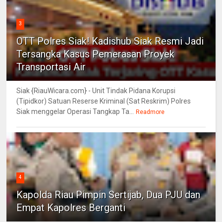
3
OTT Polres Siak! Kadishub Siak Resmi Jadi
Tersangka Kasus Pemerasan Proyek
Transportasi Air
Siak {RiauWicara.com} - Unit Tindak Pidana Korupsi
(Tipidkor) Satuan Reserse Kriminal (Sat Reskrim) Polres
Siak menggelar Operasi Tangkap Ta...
Readmore
4
Kapolda Riau Pimpin Sertijab, Dua PJU dan
Empat Kapolres Berganti