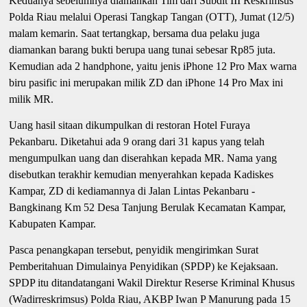
Keduanya sebelumnya diamankan Tim dari Subdit III Reskrimsus
Polda Riau melalui Operasi Tangkap Tangan (OTT), Jumat (12/5)
malam kemarin. Saat tertangkap, bersama dua pelaku juga
diamankan barang bukti berupa uang tunai sebesar Rp85 juta.
Kemudian ada 2 handphone, yaitu jenis iPhone 12 Pro Max warna
biru pasific ini merupakan milik ZD dan iPhone 14 Pro Max ini
milik MR.
Uang hasil sitaan dikumpulkan di restoran Hotel Furaya
Pekanbaru. Diketahui ada 9 orang dari 31 kapus yang telah
mengumpulkan uang dan diserahkan kepada MR. Nama yang
disebutkan terakhir kemudian menyerahkan kepada Kadiskes
Kampar, ZD di kediamannya di Jalan Lintas Pekanbaru -
Bangkinang Km 52 Desa Tanjung Berulak Kecamatan Kampar,
Kabupaten Kampar.
Pasca penangkapan tersebut, penyidik mengirimkan Surat
Pemberitahuan Dimulainya Penyidikan (SPDP) ke Kejaksaan.
SPDP itu ditandatangani Wakil Direktur Reserse Kriminal Khusus
(Wadirreskrimsus) Polda Riau, AKBP Iwan P Manurung pada 15