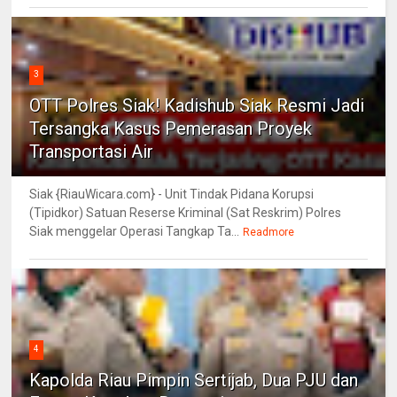
3
OTT Polres Siak! Kadishub Siak Resmi Jadi
Tersangka Kasus Pemerasan Proyek
Transportasi Air
Siak {RiauWicara.com} - Unit Tindak Pidana Korupsi
(Tipidkor) Satuan Reserse Kriminal (Sat Reskrim) Polres
Siak menggelar Operasi Tangkap Ta...
Readmore
4
Kapolda Riau Pimpin Sertijab, Dua PJU dan