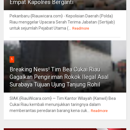
Empat Kapolres Berganti
Pekanbaru {Riauwicara.com} - Kepolisian Daerah (Polda)
Riau menggelar Upacara Serah Terima Jabatan (Sertijab)
untuk sejumlah Pejabat Utama (...
Readmore
5
Breaking News! Tim Bea Cukai Riau
Gagalkan Pengiriman Rokok Ilegal Asal
Surabaya Tujuan Ujung Tanjung Rohil
SIAK {RiauWicara.com} — Tim Kantor Wilayah (Kanwil) Bea
Cukai Riau kembali menunjukkan taringnya dalam
memberantas peredaran barang kena cuk...
Readmore