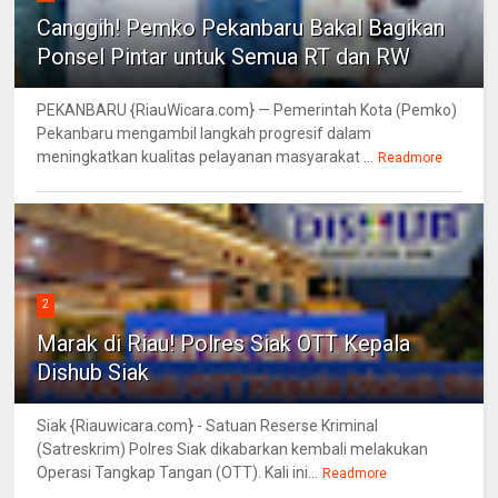
Canggih! Pemko Pekanbaru Bakal Bagikan
Ponsel Pintar untuk Semua RT dan RW
PEKANBARU {RiauWicara.com} — Pemerintah Kota (Pemko)
Pekanbaru mengambil langkah progresif dalam
meningkatkan kualitas pelayanan masyarakat ...
Readmore
2
Marak di Riau! Polres Siak OTT Kepala
Dishub Siak
Siak {Riauwicara.com} - Satuan Reserse Kriminal
(Satreskrim) Polres Siak dikabarkan kembali melakukan
Operasi Tangkap Tangan (OTT). Kali ini...
Readmore