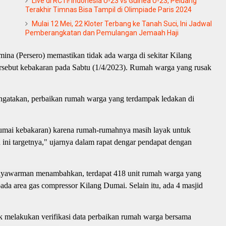
Live di RCTI! Indonesia U-23 vs Guinea U-23, Peluang
Terakhir Timnas Bisa Tampil di Olimpiade Paris 2024
Mulai 12 Mei, 22 Kloter Terbang ke Tanah Suci, Ini Jadwal
Pemberangkatan dan Pemulangan Jemaah Haji
mina (Persero) memastikan tidak ada warga di sekitar Kilang
 tersebut kebakaran pada Sabtu (1/4/2023). Rumah warga yang rusak
gatakan, perbaikan rumah warga yang terdampak ledakan di
 Dumai kebakaran) karena rumah-rumahnya masih layak untuk
 ini targetnya," ujarnya dalam rapat dengar pendapat dengan
itiyawarman menambahkan, terdapat 418 unit rumah warga yang
ada area gas compressor Kilang Dumai. Selain itu, ada 4 masjid
 melakukan verifikasi data perbaikan rumah warga bersama