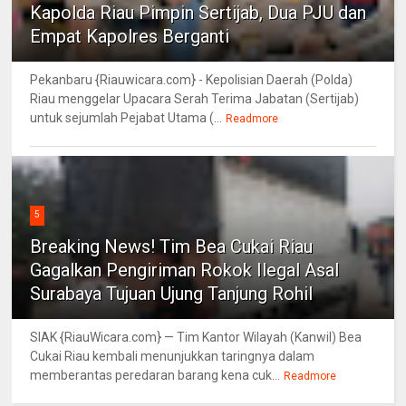
Kapolda Riau Pimpin Sertijab, Dua PJU dan
Empat Kapolres Berganti
Pekanbaru {Riauwicara.com} - Kepolisian Daerah (Polda)
Riau menggelar Upacara Serah Terima Jabatan (Sertijab)
untuk sejumlah Pejabat Utama (...
Readmore
5
Breaking News! Tim Bea Cukai Riau
Gagalkan Pengiriman Rokok Ilegal Asal
Surabaya Tujuan Ujung Tanjung Rohil
SIAK {RiauWicara.com} — Tim Kantor Wilayah (Kanwil) Bea
Cukai Riau kembali menunjukkan taringnya dalam
memberantas peredaran barang kena cuk...
Readmore