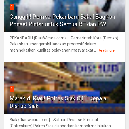
1
Canggih! Pemko Pekanbaru Bakal Bagikan
Ponsel Pintar untuk Semua RT dan RW
PEKANBARU {RiauWicara.com} — Pemerintah Kota (Pemko)
Pekanbaru mengambil langkah progresif dalam
meningkatkan kualitas pelayanan masyarakat ...
Readmore
2
Marak di Riau! Polres Siak OTT Kepala
Dishub Siak
Siak {Riauwicara.com} - Satuan Reserse Kriminal
(Satreskrim) Polres Siak dikabarkan kembali melakukan