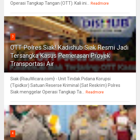
Operasi Tangkap Tangan (OTT). Kali ini...
Readmore
3
OTT Polres Siak! Kadishub Siak Resmi Jadi
Tersangka Kasus Pemerasan Proyek
Transportasi Air
Siak {RiauWicara.com} - Unit Tindak Pidana Korupsi
(Tipidkor) Satuan Reserse Kriminal (Sat Reskrim) Polres
Siak menggelar Operasi Tangkap Ta...
Readmore
4