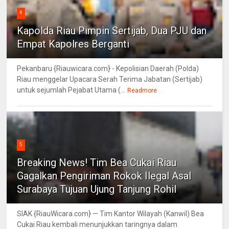
4
Kapolda Riau Pimpin Sertijab, Dua PJU dan
Empat Kapolres Berganti
Pekanbaru {Riauwicara.com} - Kepolisian Daerah (Polda)
Riau menggelar Upacara Serah Terima Jabatan (Sertijab)
untuk sejumlah Pejabat Utama (...
Readmore
5
Breaking News! Tim Bea Cukai Riau
Gagalkan Pengiriman Rokok Ilegal Asal
Surabaya Tujuan Ujung Tanjung Rohil
SIAK {RiauWicara.com} — Tim Kantor Wilayah (Kanwil) Bea
Cukai Riau kembali menunjukkan taringnya dalam