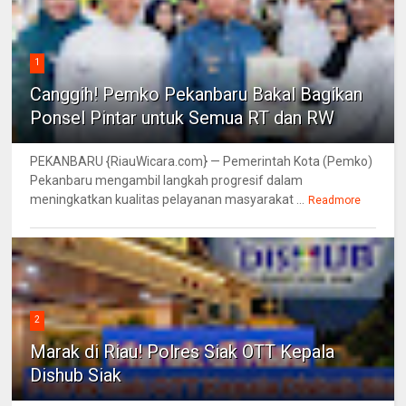
1
Canggih! Pemko Pekanbaru Bakal Bagikan
Ponsel Pintar untuk Semua RT dan RW
PEKANBARU {RiauWicara.com} — Pemerintah Kota (Pemko)
Pekanbaru mengambil langkah progresif dalam
meningkatkan kualitas pelayanan masyarakat ...
Readmore
2
Marak di Riau! Polres Siak OTT Kepala
Dishub Siak