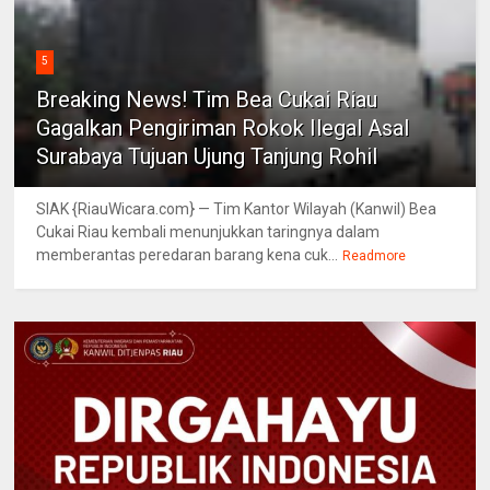
5
Breaking News! Tim Bea Cukai Riau
Gagalkan Pengiriman Rokok Ilegal Asal
Surabaya Tujuan Ujung Tanjung Rohil
SIAK {RiauWicara.com} — Tim Kantor Wilayah (Kanwil) Bea
Cukai Riau kembali menunjukkan taringnya dalam
memberantas peredaran barang kena cuk...
Readmore