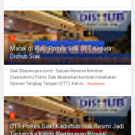
2
Marak di Riau! Polres Siak OTT Kepala
Dishub Siak
Siak {Riauwicara.com} - Satuan Reserse Kriminal
(Satreskrim) Polres Siak dikabarkan kembali melakukan
Operasi Tangkap Tangan (OTT). Kali ini...
Readmore
3
OTT Polres Siak! Kadishub Siak Resmi Jadi
Tersangka Kasus Pemerasan Proyek