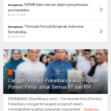
FKPMR lebih relevan dalam penyelesaian
Anonymous:
permasalaha...
Jan 13, 2026
"Pemuda Pemudi Bergerak, Indonesia
Anonymous:
Bersatu&qu...
Oct 28, 2025
1
Canggih! Pemko Pekanbaru Bakal Bagikan
Ponsel Pintar untuk Semua RT dan RW
PEKANBARU {RiauWicara.com} — Pemerintah Kota (Pemko)
Pekanbaru mengambil langkah progresif dalam
meningkatkan kualitas pelayanan masyarakat ...
Readmore