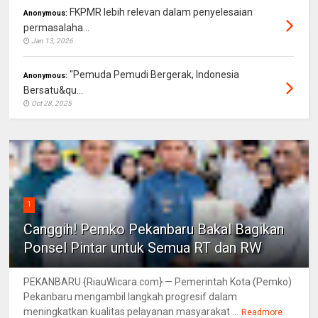
FKPMR lebih relevan dalam penyelesaian
Anonymous:
permasalaha...
Jan 13, 2026
"Pemuda Pemudi Bergerak, Indonesia
Anonymous:
Bersatu&qu...
Oct 28, 2025
1
Canggih! Pemko Pekanbaru Bakal Bagikan
Ponsel Pintar untuk Semua RT dan RW
PEKANBARU {RiauWicara.com} — Pemerintah Kota (Pemko)
Pekanbaru mengambil langkah progresif dalam
meningkatkan kualitas pelayanan masyarakat ...
Readmore