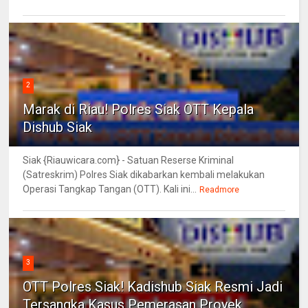
2
Marak di Riau! Polres Siak OTT Kepala
Dishub Siak
Siak {Riauwicara.com} - Satuan Reserse Kriminal
(Satreskrim) Polres Siak dikabarkan kembali melakukan
Operasi Tangkap Tangan (OTT). Kali ini...
Readmore
3
OTT Polres Siak! Kadishub Siak Resmi Jadi
Tersangka Kasus Pemerasan Proyek