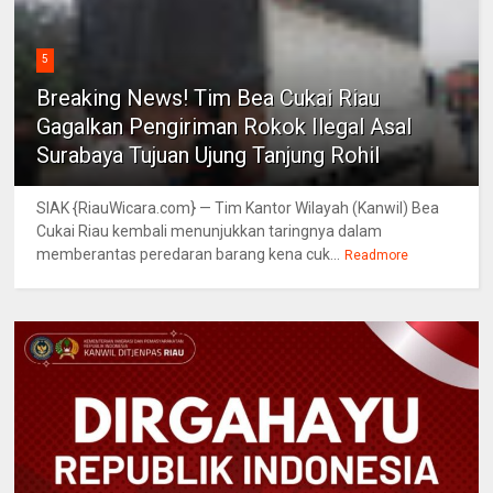
5
Breaking News! Tim Bea Cukai Riau
Gagalkan Pengiriman Rokok Ilegal Asal
Surabaya Tujuan Ujung Tanjung Rohil
SIAK {RiauWicara.com} — Tim Kantor Wilayah (Kanwil) Bea
Cukai Riau kembali menunjukkan taringnya dalam
memberantas peredaran barang kena cuk...
Readmore