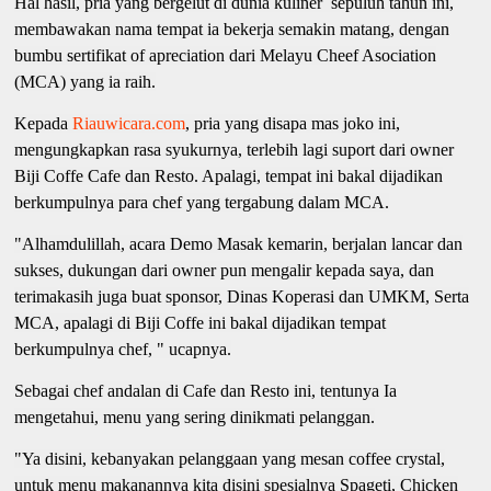
Hal hasil, pria yang bergelut di dunia kuliner sepuluh tahun ini,
membawakan nama tempat ia bekerja semakin matang, dengan
bumbu sertifikat of apreciation dari Melayu Cheef Asociation
(MCA) yang ia raih.
Kepada
Riauwicara.com
, pria yang disapa mas joko ini,
mengungkapkan rasa syukurnya, terlebih lagi suport dari owner
Biji Coffe Cafe dan Resto. Apalagi, tempat ini bakal dijadikan
berkumpulnya para chef yang tergabung dalam MCA.
"Alhamdulillah, acara Demo Masak kemarin, berjalan lancar dan
sukses, dukungan dari owner pun mengalir kepada saya, dan
terimakasih juga buat sponsor, Dinas Koperasi dan UMKM, Serta
MCA, apalagi di Biji Coffe ini bakal dijadikan tempat
berkumpulnya chef, " ucapnya.
Sebagai chef andalan di Cafe dan Resto ini, tentunya Ia
mengetahui, menu yang sering dinikmati pelanggan.
"Ya disini, kebanyakan pelanggaan yang mesan coffee crystal,
untuk menu makanannya kita disini spesialnya Spageti, Chicken