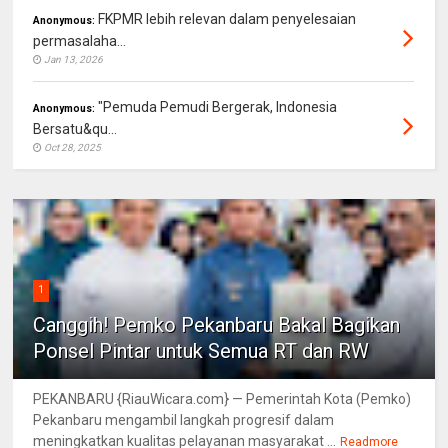
FKPMR lebih relevan dalam penyelesaian
Anonymous:
permasalaha...
Jan 13, 2026
"Pemuda Pemudi Bergerak, Indonesia
Anonymous:
Bersatu&qu...
Oct 28, 2025
1
Canggih! Pemko Pekanbaru Bakal Bagikan
Ponsel Pintar untuk Semua RT dan RW
PEKANBARU {RiauWicara.com} — Pemerintah Kota (Pemko)
Pekanbaru mengambil langkah progresif dalam
meningkatkan kualitas pelayanan masyarakat ...
Readmore