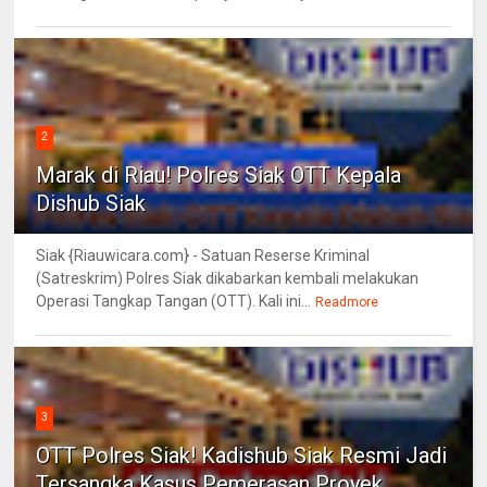
2
Marak di Riau! Polres Siak OTT Kepala
Dishub Siak
Siak {Riauwicara.com} - Satuan Reserse Kriminal
(Satreskrim) Polres Siak dikabarkan kembali melakukan
Operasi Tangkap Tangan (OTT). Kali ini...
Readmore
3
OTT Polres Siak! Kadishub Siak Resmi Jadi
Tersangka Kasus Pemerasan Proyek