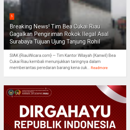
5
Breaking News! Tim Bea Cukai Riau
Gagalkan Pengiriman Rokok Ilegal Asal
Surabaya Tujuan Ujung Tanjung Rohil
SIAK {RiauWicara.com} — Tim Kantor Wilayah (Kanwil) Bea
Cukai Riau kembali menunjukkan taringnya dalam
memberantas peredaran barang kena cuk...
Readmore