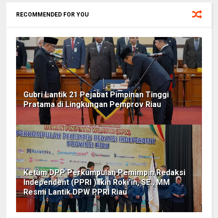
RECOMMENDED FOR YOU
Gubri Lantik 21 Pejabat Pimpinan Tinggi
Pratama di Lingkungan Pemprov Riau
Ketum DPP Perkumpulan Pemimpin Redaksi
Independent (PPRI ) Ikin Roki’in, SE., MM
Resmi Lantik DPW PPRI Riau