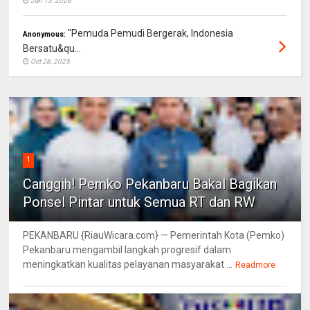
Jan 13, 2026
"Pemuda Pemudi Bergerak, Indonesia
Anonymous:
Bersatu&qu...
Oct 28, 2025
1
Canggih! Pemko Pekanbaru Bakal Bagikan
Ponsel Pintar untuk Semua RT dan RW
PEKANBARU {RiauWicara.com} — Pemerintah Kota (Pemko)
Pekanbaru mengambil langkah progresif dalam
meningkatkan kualitas pelayanan masyarakat ...
Readmore