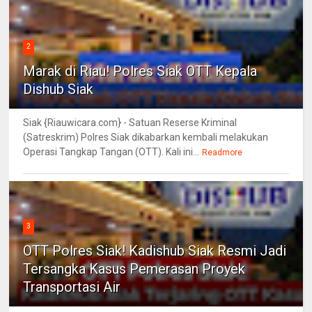
2
Marak di Riau! Polres Siak OTT Kepala
Dishub Siak
Siak {Riauwicara.com} - Satuan Reserse Kriminal
(Satreskrim) Polres Siak dikabarkan kembali melakukan
Operasi Tangkap Tangan (OTT). Kali ini...
Readmore
3
OTT Polres Siak! Kadishub Siak Resmi Jadi
Tersangka Kasus Pemerasan Proyek
Transportasi Air