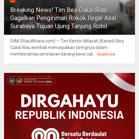
Breaking News! Tim Bea Cukai Riau
Gagalkan Pengiriman Rokok Ilegal Asal
Surabaya Tujuan Ujung Tanjung Rohil
SIAK {RiauWicara.com} — Tim Kantor Wilayah (Kanwil) Bea
Cukai Riau kembali menunjukkan taringnya dalam
memberantas peredaran barang kena cuk...
Readmore