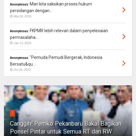
Mari kita saksikan proses hukum
Anonymous:
persidangan dengan...
Mar 26, 2026
FKPMR lebih relevan dalam penyelesaian
Anonymous:
permasalaha...
Jan 13, 2026
"Pemuda Pemudi Bergerak, Indonesia
Anonymous:
Bersatu&qu...
Oct 28, 2025
1
Canggih! Pemko Pekanbaru Bakal Bagikan
Ponsel Pintar untuk Semua RT dan RW