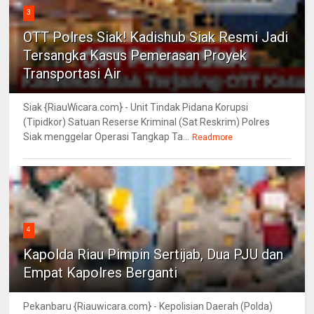
3
OTT Polres Siak! Kadishub Siak Resmi Jadi
Tersangka Kasus Pemerasan Proyek
Transportasi Air
Siak {RiauWicara.com} - Unit Tindak Pidana Korupsi
(Tipidkor) Satuan Reserse Kriminal (Sat Reskrim) Polres
Siak menggelar Operasi Tangkap Ta...
Readmore
4
Kapolda Riau Pimpin Sertijab, Dua PJU dan
Empat Kapolres Berganti
Pekanbaru {Riauwicara.com} - Kepolisian Daerah (Polda)