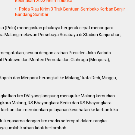
Kedinasan 2023 Resmi Dibuka
Polda Riau Kirim 3 Truk Bantuan Sembako Korban Banjir
Bandang Sumbar
sia (Polri) menegaskan pihaknya bergerak cepat menangani
ma Malang melawan Persebaya Surabaya di Stadion Kanjuruhan,
tyo mengatakan, sesuai dengan arahan Presiden Joko Widodo
o Sigit Prabowo dan Menteri Pemuda dan Olahraga (Menpora),
 Kapolri dan Menpora berangkat ke Malang," kata Dedi, Minggu,
rangkatkan tim DVI yang langsung menuju ke Malang kemudian
ngkara Malang, RS Bhayangkara Kediri dan RS Bhayangkara
i korban dan memberikan pelayanan kesehatan ke korban luka.
yaitu kerjasama dengan tim medis setempat dalam rangka
ya jumlah korban tidak bertambah.