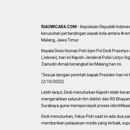
RIAUWICARA.COM -
Kepolisian Republik Indone
kerusuhan pertandingan sepak bola antara Are
Malang, Jawa Timur.
Kepala Divisi Humas Polri Irjen Pol Dedi Prase
(Jokowi), hari ini Kapolri Jenderal Polisi Listy
Zainudin Amali berangkat ke Malang hari ini.
"Sesuai dengan perintah bapak Presiden hari ini
(2/10/2022).
Lebih lanjut, Dedi menuturkan Kapolri telah be
mengerahkan seluruh tim dokter dari RS Bhaya
Surabaya guna mempercepat proses identifikas
Dedi menuturkan, fokus Polri saat ini ada dua 
memberikan pelayanan medis yang terbaik, supa