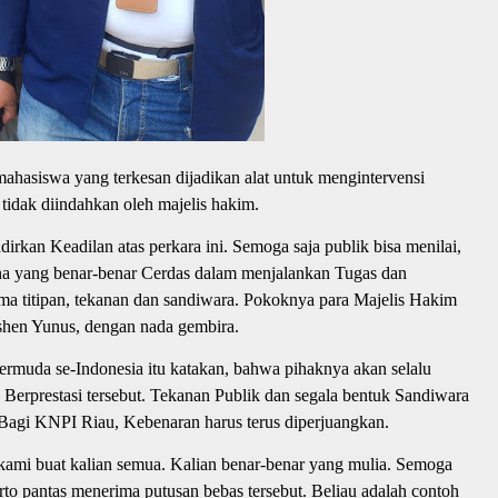
 mahasiswa yang terkesan dijadikan alat untuk mengintervensi
tidak diindahkan oleh majelis hakim.
kan Keadilan atas perkara ini. Semoga saja publik bisa menilai,
 yang benar-benar Cerdas dalam menjalankan Tugas dan
oma titipan, tekanan dan sandiwara. Pokoknya para Majelis Hakim
rshen Yunus, dengan nada gembira.
termuda se-Indonesia itu katakan, bahwa pihaknya akan selalu
prestasi tersebut. Tekanan Publik dan segala bentuk Sandiwara
Bagi KNPI Riau, Kebenaran harus terus diperjuangkan.
kami buat kalian semua. Kalian benar-benar yang mulia. Semoga
rto pantas menerima putusan bebas tersebut. Beliau adalah contoh