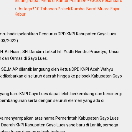
Sidang Rapat Pleno di Kantor Pusat DPP GASS Pekanbaru
Astaga ! 10 Tahanan Polsek Rumbai Barat Muara Fajar
Kabur
u hadiri pelantikan Pengurus DPD KNPI Kabupaten Gayo Lues
/ 03/2022)
. Ali Husin, SH, Dandim Letkol Inf. Yudhi Hendro Prasetyo, Unsur
K dan Ormas di Gayo Lues.
, SE.,M.AP dilantik langsung oleh Ketua DPD KNPI Aceh Wahyu
dikobarkan di seluruh daerah hingga ke pelosok Kabupaten Gayo
ang baru KNPI Gayo Lues dapat lebih berkembang dan bersinergi
embangunan serta dengan seluruh elemen yang ada di
nya menyampaikan atas nama Pemerintah Kabupaten Gayo Lues
aerah KNPI Kabupaten Gayo Lues yang baru di Lantik, semoga
nkan tugas dengan sebaik-baiknya.