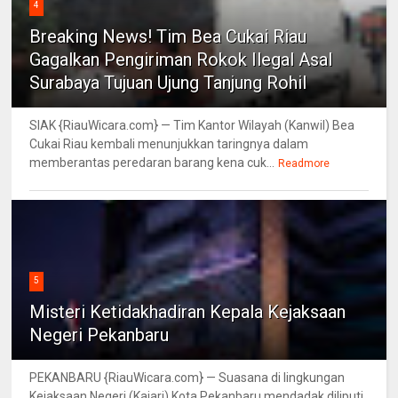
4
Breaking News! Tim Bea Cukai Riau
Gagalkan Pengiriman Rokok Ilegal Asal
Surabaya Tujuan Ujung Tanjung Rohil
SIAK {RiauWicara.com} — Tim Kantor Wilayah (Kanwil) Bea
Cukai Riau kembali menunjukkan taringnya dalam
memberantas peredaran barang kena cuk...
Readmore
5
Misteri Ketidakhadiran Kepala Kejaksaan
Negeri Pekanbaru
PEKANBARU {RiauWicara.com} — Suasana di lingkungan
Kejaksaan Negeri (Kajari) Kota Pekanbaru mendadak diliputi