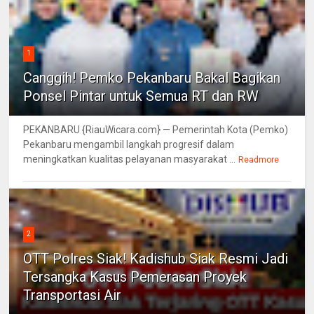
1
Canggih! Pemko Pekanbaru Bakal Bagikan
Ponsel Pintar untuk Semua RT dan RW
PEKANBARU {RiauWicara.com} — Pemerintah Kota (Pemko)
Pekanbaru mengambil langkah progresif dalam
meningkatkan kualitas pelayanan masyarakat ...
Readmore
2
OTT Polres Siak! Kadishub Siak Resmi Jadi
Tersangka Kasus Pemerasan Proyek
Transportasi Air