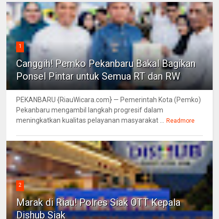
1
Canggih! Pemko Pekanbaru Bakal Bagikan
Ponsel Pintar untuk Semua RT dan RW
PEKANBARU {RiauWicara.com} — Pemerintah Kota (Pemko)
Pekanbaru mengambil langkah progresif dalam
meningkatkan kualitas pelayanan masyarakat ...
Readmore
2
Marak di Riau! Polres Siak OTT Kepala
Dishub Siak