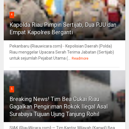
4
Kapolda Riau Pimpin Sertijab, Dua PJU dan
Empat Kapolres Berganti
Pekanbaru {Riauwicara.com} - Kepolisian Daerah (Polda)
Riau menggelar Upacara Serah Terima Jabatan (Sertijab)
untuk sejumlah Pejabat Utama (...
Readmore
5
Breaking News! Tim Bea Cukai Riau
Gagalkan Pengiriman Rokok Ilegal Asal
Surabaya Tujuan Ujung Tanjung Rohil
SIAK {RiauWicara.com} — Tim Kantor Wilayah (Kanwil) Bea