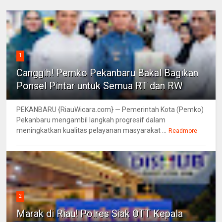
1
Canggih! Pemko Pekanbaru Bakal Bagikan
Ponsel Pintar untuk Semua RT dan RW
PEKANBARU {RiauWicara.com} — Pemerintah Kota (Pemko)
Pekanbaru mengambil langkah progresif dalam
meningkatkan kualitas pelayanan masyarakat ...
Readmore
2
Marak di Riau! Polres Siak OTT Kepala