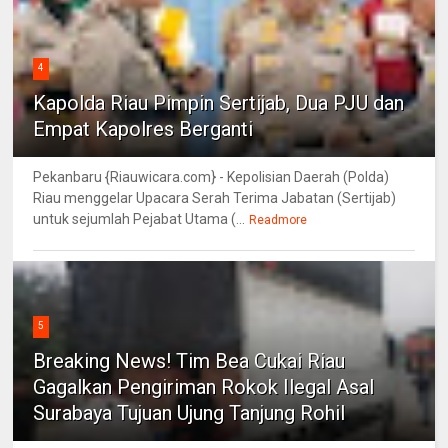
4
Kapolda Riau Pimpin Sertijab, Dua PJU dan
Empat Kapolres Berganti
Pekanbaru {Riauwicara.com} - Kepolisian Daerah (Polda)
Riau menggelar Upacara Serah Terima Jabatan (Sertijab)
untuk sejumlah Pejabat Utama (...
Readmore
5
Breaking News! Tim Bea Cukai Riau
Gagalkan Pengiriman Rokok Ilegal Asal
Surabaya Tujuan Ujung Tanjung Rohil