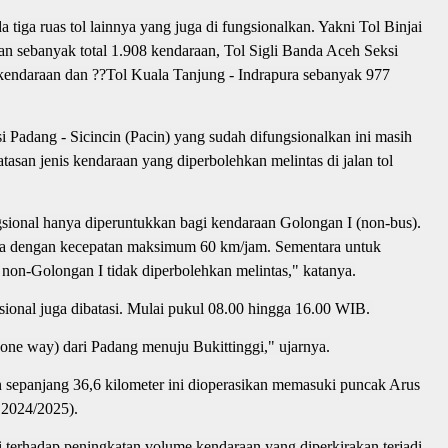
a tiga ruas tol lainnya yang juga di fungsionalkan. Yakni Tol Binjai
n sebanyak total 1.908 kendaraan, Tol Sigli Banda Aceh Seksi
 kendaraan dan ??Tol Kuala Tanjung - Indrapura sebanyak 977
 Padang - Sicincin (Pacin) yang sudah difungsionalkan ini masih
asan jenis kendaraan yang diperbolehkan melintas di jalan tol
ional hanya diperuntukkan bagi kendaraan Golongan I (non-bus).
nnya dengan kecepatan maksimum 60 km/jam. Sementara untuk
n non-Golongan I tidak diperbolehkan melintas," katanya.
sional juga dibatasi. Mulai pukul 08.00 hingga 16.00 WIB.
(one way) dari Padang menuju Bukittinggi," ujarnya.
n sepanjang 36,6 kilometer ini dioperasikan memasuki puncak Arus
 2024/2025).
 terhadap peningkatan volume kendaraan yang diperkirakan terjadi