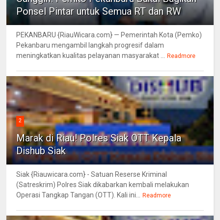
Ponsel Pintar untuk Semua RT dan RW
PEKANBARU {RiauWicara.com} — Pemerintah Kota (Pemko)
Pekanbaru mengambil langkah progresif dalam
meningkatkan kualitas pelayanan masyarakat ...
Readmore
2
Marak di Riau! Polres Siak OTT Kepala
Dishub Siak
Siak {Riauwicara.com} - Satuan Reserse Kriminal
(Satreskrim) Polres Siak dikabarkan kembali melakukan
Operasi Tangkap Tangan (OTT). Kali ini...
Readmore