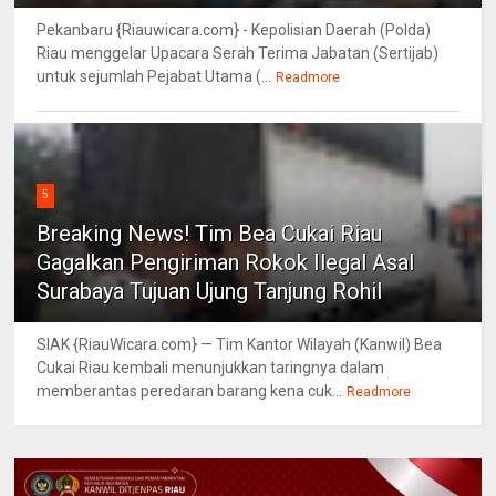
Pekanbaru {Riauwicara.com} - Kepolisian Daerah (Polda)
Riau menggelar Upacara Serah Terima Jabatan (Sertijab)
untuk sejumlah Pejabat Utama (...
Readmore
5
Breaking News! Tim Bea Cukai Riau
Gagalkan Pengiriman Rokok Ilegal Asal
Surabaya Tujuan Ujung Tanjung Rohil
SIAK {RiauWicara.com} — Tim Kantor Wilayah (Kanwil) Bea
Cukai Riau kembali menunjukkan taringnya dalam
memberantas peredaran barang kena cuk...
Readmore