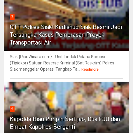
3
OTT Polres Siak! Kadishub Siak Resmi Jadi
Tersangka Kasus Pemerasan Proyek
Transportasi Air
Siak {RiauWicara.com} - Unit Tindak Pidana Korupsi
(Tipidkor) Satuan Reserse Kriminal (Sat Reskrim) Polres
Siak menggelar Operasi Tangkap Ta...
Readmore
4
Kapolda Riau Pimpin Sertijab, Dua PJU dan
Empat Kapolres Berganti